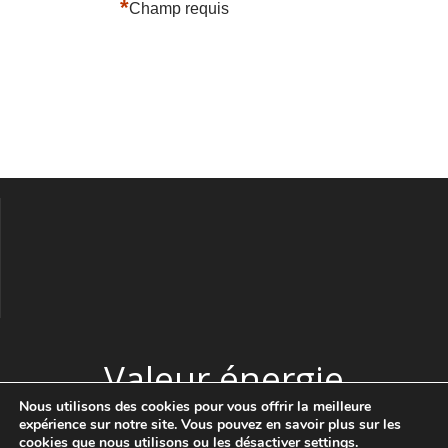
*
Champ requis
Valeur énergie
Nous utilisons des cookies pour vous offrir la meilleure
expérience sur notre site. Vous pouvez en savoir plus sur les
© 2026 Valeur énergie. Construit avec WordPress et le thème
cookies que nous utilisons ou les désactiver
settings
.
Highlight Theme