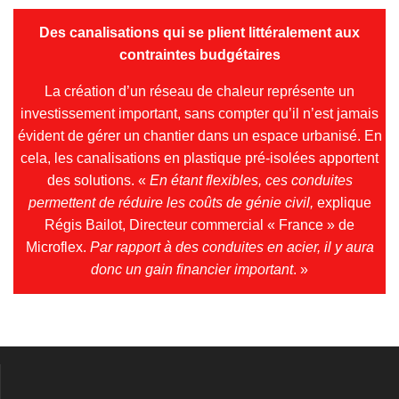
Des canalisations qui se plient littéralement aux
contraintes budgétaires
La création d’un réseau de chaleur représente un
investissement important, sans compter qu’il n’est jamais
évident de gérer un chantier dans un espace urbanisé. En
cela, les canalisations en plastique pré-isolées apportent
des solutions. «
En étant flexibles, ces conduites
permettent de réduire les coûts de génie civil,
explique
Régis Bailot, Directeur commercial « France » de
Microflex.
Par rapport à des conduites en acier, il y aura
donc un gain financier important
. »