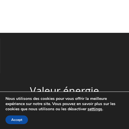
Valeur énergie
Nous utilisons des cookies pour vous offrir la meilleure
expérience sur notre site. Vous pouvez en savoir plus sur les
© 2026 Valeur énergie. Construit avec WordPress et le thème
cookies que nous utilisons ou les désactiver
settings
.
Highlight Theme
Accept