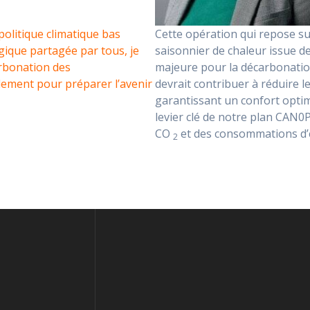
politique climatique bas
Cette opération qui repose su
ique partagée par tous, je
saisonnier de chaleur issue 
carbonation des
majeure pour la décarbonation
ement pour préparer l’avenir
devrait contribuer à réduire 
garantissant un confort optim
levier clé de notre plan CAN0P
CO
et des consommations d’én
2