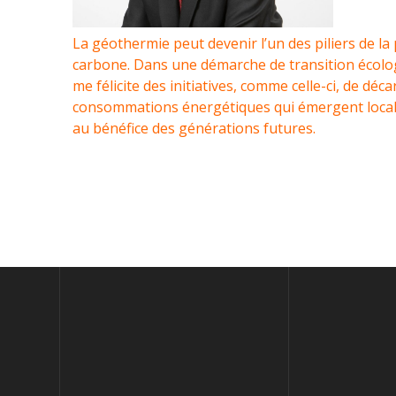
La géothermie peut devenir l’un des piliers de la 
carbone. Dans une démarche de transition écolog
me félicite des initiatives, comme celle-ci, de dé
consommations énergétiques qui émergent local
au bénéfice des générations futures.