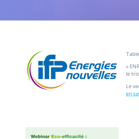
Table
« ENR
le tr
Le ve
en sa