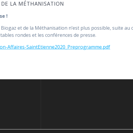
T DE LA MÉTHANISATION
se !
Biogaz et de la Méthanisation n’est plus possible, suite au 
 tables rondes et les conférences de presse.
tion-Affaires-SaintEtienne2020_Preprogramme.pdf