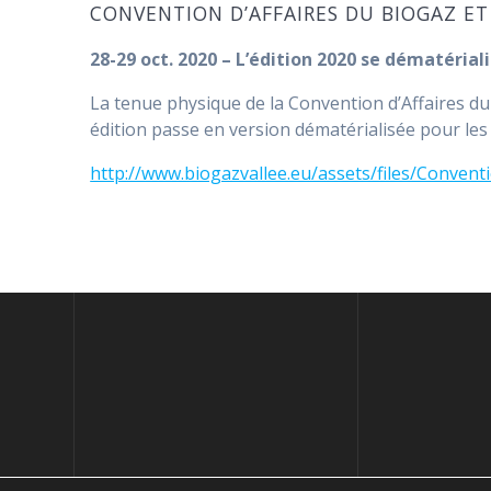
CONVENTION D’AFFAIRES DU BIOGAZ E
28-29 oct. 2020 – L’édition 2020 se dématériali
La tenue physique de la Convention d’Affaires du 
édition passe en version dématérialisée pour les
http://www.biogazvallee.eu/assets/files/Conven