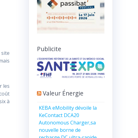
Publicite
 site
 mais
r les
Valeur Énergie
coût
six à
KEBA eMobility dévoile la
KeContact DCA20
Autonomous Charger,sa
nouvelle borne de
recharge DC ultra-rapide