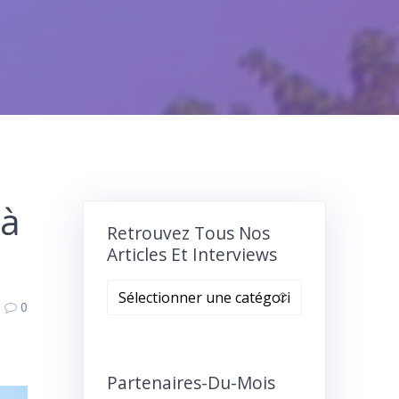
 à
Retrouvez Tous Nos
Articles Et Interviews
Retrouvez
0
tous
nos
articles
et
Partenaires-Du-Mois
interviews