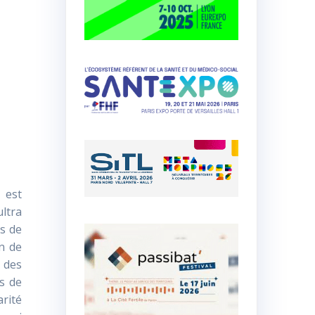
 est
ltra
as de
in de
 des
as de
arité