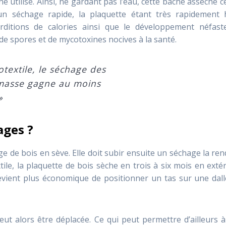
e utilisé. Ainsi, ne gardant pas l’eau, cette bâche assèche c
un séchage rapide, la plaquette étant très rapidement 
rditions de calories ainsi que le développement néfast
de spores et de mycotoxines nocives à la santé.
textile, le séchage des
omasse gagne au moins
»
ages ?
e de bois en sève. Elle doit subir ensuite un séchage la re
tile, la plaquette de bois sèche en trois à six mois en exté
devient plus économique de positionner un tas sur une dal
peut alors être déplacée. Ce qui peut permettre d’ailleurs 