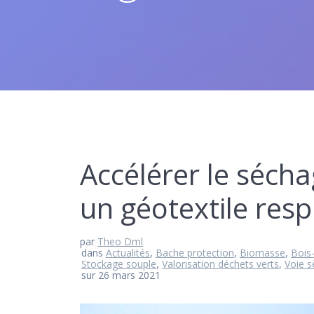
Accélérer le séch
un géotextile respi
par
Theo Dml
dans
Actualités
,
Bache protection
,
Biomasse
,
Bois
Stockage souple
,
Valorisation déchets verts
,
Voie s
sur 26 mars 2021