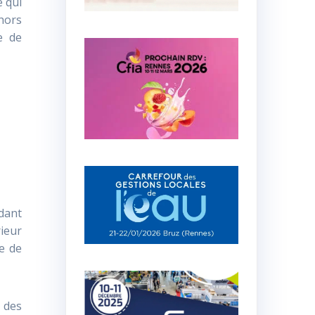
e qui
hors
e de
ndant
rieur
le de
à des