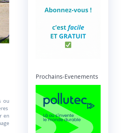
Prochains-Evenements
s ou
ères
r en
chage