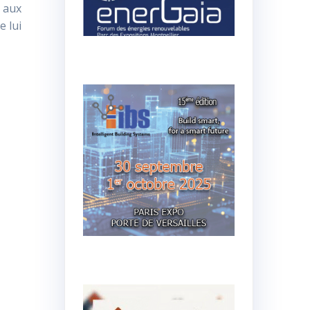
 aux
e lui