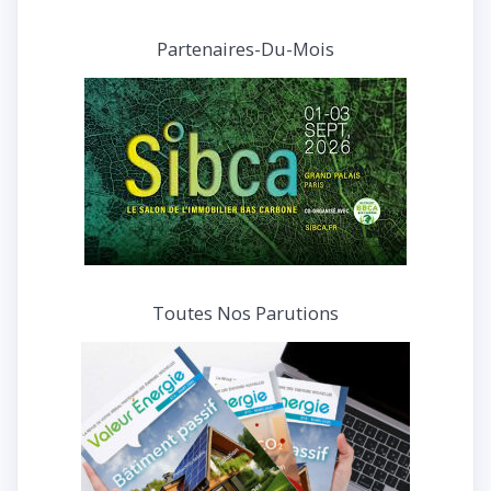
articles
et
Partenaires-Du-Mois
interviews
Toutes Nos Parutions