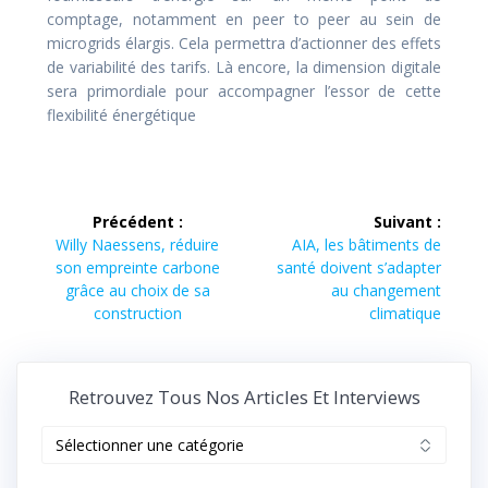
comptage, notamment en peer to peer au sein de
microgrids élargis. Cela permettra d’actionner des effets
de variabilité des tarifs. Là encore, la dimension digitale
sera primordiale pour accompagner l’essor de cette
flexibilité énergétique
Navigation
Précédent :
Suivant :
de
Article
Article
Willy Naessens, réduire
AIA, les bâtiments de
précédent :
suivant :
son empreinte carbone
santé doivent s’adapter
l’article
grâce au choix de sa
au changement
construction
climatique
Retrouvez Tous Nos Articles Et Interviews
Retrouvez
tous
nos