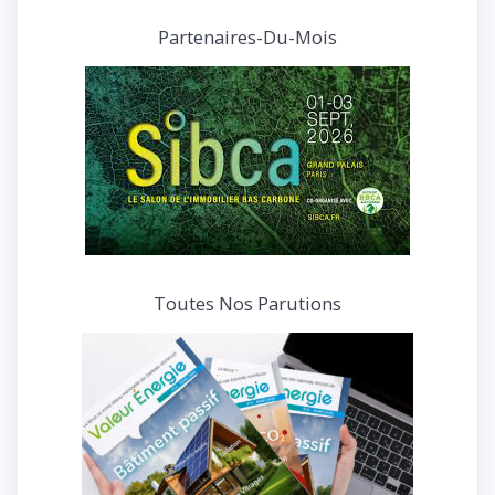
articles
et
Partenaires-Du-Mois
interviews
Toutes Nos Parutions