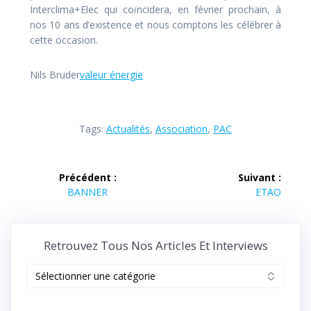
Interclima+Elec qui coïncidera, en février prochain, à
nos 10 ans d’existence et nous comptons les célébrer à
cette occasion.
Nils Bruder
valeur énergie
Tags:
Actualités
,
Association
,
PAC
Navigation
Précédent :
Suivant :
de
Article
Article
BANNER
ETAO
précédent :
suivant :
l’article
Retrouvez Tous Nos Articles Et Interviews
Retrouvez
tous
nos