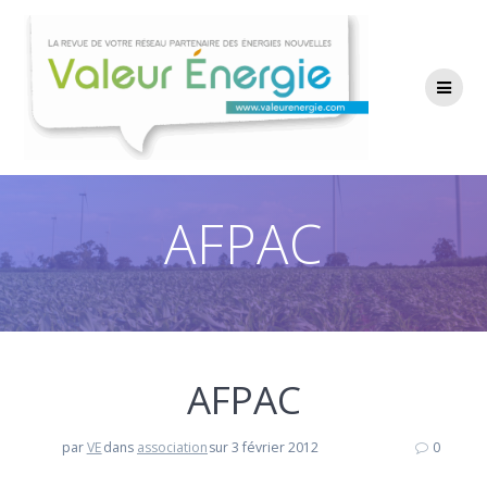
Passer
au
contenu
AFPAC
AFPAC
par
VE
dans
association
sur 3 février 2012
0