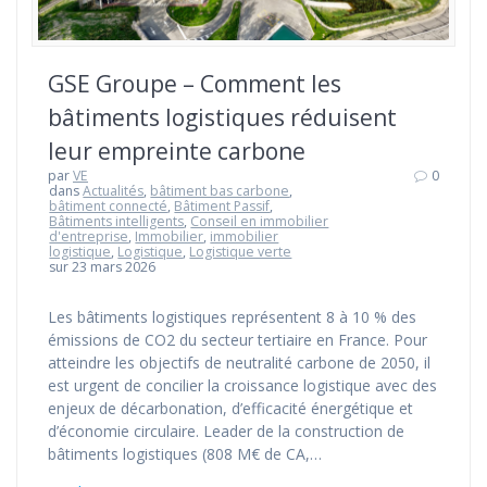
GSE Groupe – Comment les
bâtiments logistiques réduisent
leur empreinte carbone
par
VE
0
dans
Actualités
,
bâtiment bas carbone
,
bâtiment connecté
,
Bâtiment Passif
,
Bâtiments intelligents
,
Conseil en immobilier
d'entreprise
,
Immobilier
,
immobilier
logistique
,
Logistique
,
Logistique verte
sur 23 mars 2026
Les bâtiments logistiques représentent 8 à 10 % des
émissions de CO2 du secteur tertiaire en France. Pour
atteindre les objectifs de neutralité carbone de 2050, il
est urgent de concilier la croissance logistique avec des
enjeux de décarbonation, d’efficacité énergétique et
d’économie circulaire. Leader de la construction de
bâtiments logistiques (808 M€ de CA,…