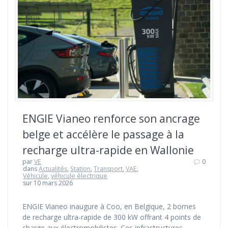
ENGIE Vianeo renforce son ancrage
belge et accélère le passage à la
recharge ultra-rapide en Wallonie
par
VE
0
dans
Actualités
,
Station
,
Transport
,
VAE
,
Véhicule
,
véhicule électrique
sur 10 mars 2026
ENGIE Vianeo inaugure à Coo, en Belgique, 2 bornes
de recharge ultra-rapide de 300 kW offrant 4 points de
charge aux électromobilistes. Ces infrastructures,