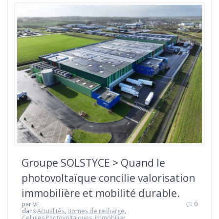
Groupe SOLSTYCE > Quand le
photovoltaïque concilie valorisation
immobilière et mobilité durable.
par
VE
0
dans
Actualités
,
Bornes de recharge
,
Cellules Photovoltaïques
,
immobilier