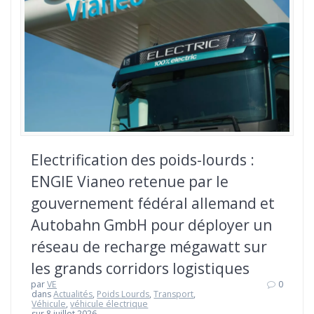
Electrification des poids-lourds :
ENGIE Vianeo retenue par le
gouvernement fédéral allemand et
Autobahn GmbH pour déployer un
réseau de recharge mégawatt sur
les grands corridors logistiques
par
VE
0
dans
Actualités
,
Poids Lourds
,
Transport
,
Véhicule
,
véhicule électrique
sur 8 juillet 2026