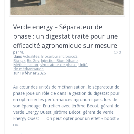
Verde energy – Séparateur de
phase : un digestat traité pour une
efficacité agronomique sur mesure
par
VE
0
dans
Actualités
,
Biocarburant
,
bioco2
,
Biogaz
,
BioGnv
,
Injection Biométhane
,
Méthanisation
,
séparateur de phase
,
Unité
de méthanisation
sur 19 février 2026
Au cœur des unités de méthanisation, le séparateur de
phase joue un rôle clé dans la gestion du digestat pour
en optimiser les performances agronomiques, lors de
son épandage. Entretien avec Jérôme Bécot, gérant de
Verde Energy Ouest. Jérôme Bécot, gérant de Verde
Energy Ouest On peut opter pour un effet « boost »
ou…