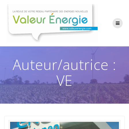
Passer
au
contenu
Auteur/autrice :
VE