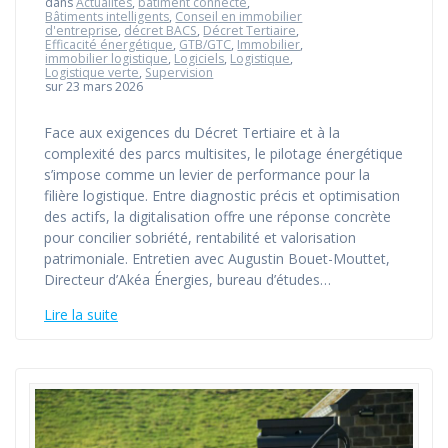
dans
Actualités
,
bâtiment connecté
,
Bâtiments intelligents
,
Conseil en immobilier
d'entreprise
,
décret BACS
,
Décret Tertiaire
,
Efficacité énergétique
,
GTB/GTC
,
Immobilier
,
immobilier logistique
,
Logiciels
,
Logistique
,
Logistique verte
,
Supervision
sur 23 mars 2026
Face aux exigences du Décret Tertiaire et à la
complexité des parcs multisites, le pilotage énergétique
s’impose comme un levier de performance pour la
filière logistique. Entre diagnostic précis et optimisation
des actifs, la digitalisation offre une réponse concrète
pour concilier sobriété, rentabilité et valorisation
patrimoniale. Entretien avec Augustin Bouet-Mouttet,
Directeur d’Akéa Énergies, bureau d’études…
Lire la suite