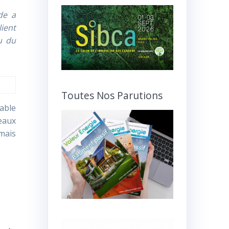
de a
lient
u du
Toutes Nos Parutions
able
eaux
 mais