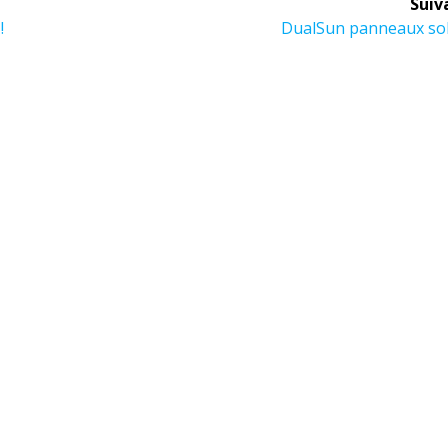
Suiv
Article
!
DualSun panneaux sol
suivant :