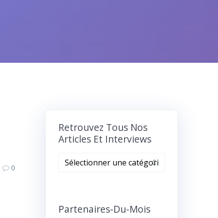
Retrouvez Tous Nos
Articles Et Interviews
Retrouvez
0
tous
nos
articles
et
Partenaires-Du-Mois
interviews