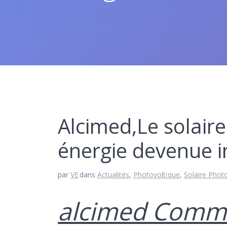
Alcimed,Le solair
énergie devenue 
par
VE
dans
Actualités
,
Photovoltïque
,
Solaire Phot
alcimed Commu