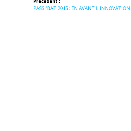
Précédent :
de
Article
PASSI'BAT 2015 : EN AVANT L'INNOVATION 
précédent :
l’article