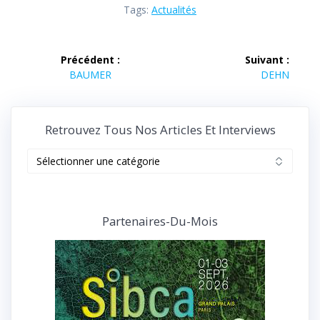
Tags:
Actualités
Navigation
Précédent :
Suivant :
de
Article
Article
BAUMER
DEHN
précédent :
suivant :
l’article
Retrouvez Tous Nos Articles Et Interviews
Retrouvez
tous
nos
articles
et
Partenaires-Du-Mois
interviews