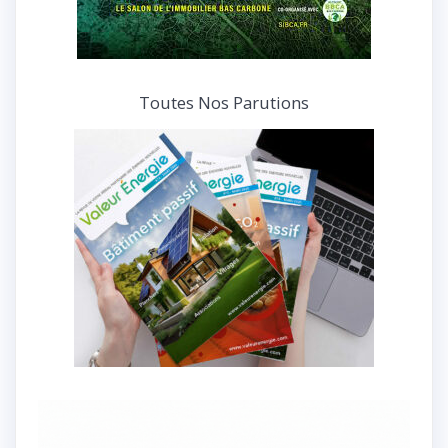
Toutes Nos Parutions