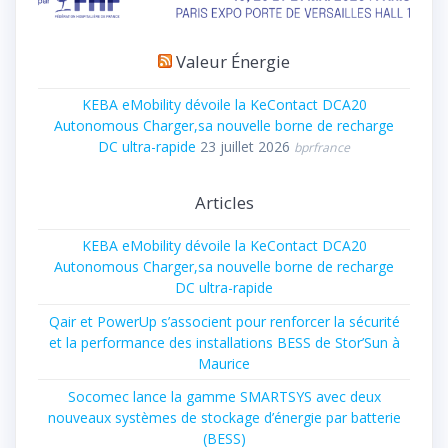
Valeur Énergie
KEBA eMobility dévoile la KeContact DCA20
Autonomous Charger,sa nouvelle borne de recharge
DC ultra-rapide
23 juillet 2026
bprfrance
Articles
KEBA eMobility dévoile la KeContact DCA20
Autonomous Charger,sa nouvelle borne de recharge
DC ultra-rapide
Qair et PowerUp s’associent pour renforcer la sécurité
et la performance des installations BESS de Stor’Sun à
Maurice
Socomec lance la gamme SMARTSYS avec deux
nouveaux systèmes de stockage d’énergie par batterie
(BESS)