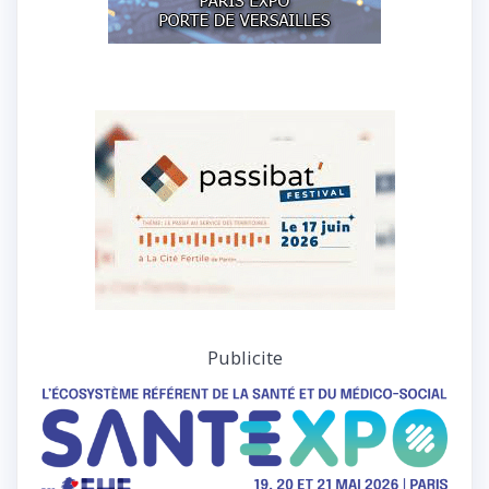
Publicite