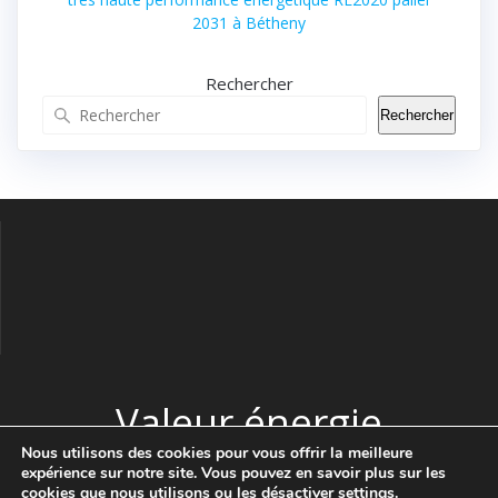
2031 à Bétheny
Rechercher
Rechercher
Valeur énergie
Nous utilisons des cookies pour vous offrir la meilleure
expérience sur notre site. Vous pouvez en savoir plus sur les
© 2026 Valeur énergie. Construit avec WordPress et le thème
cookies que nous utilisons ou les désactiver
settings
.
Highlight Theme