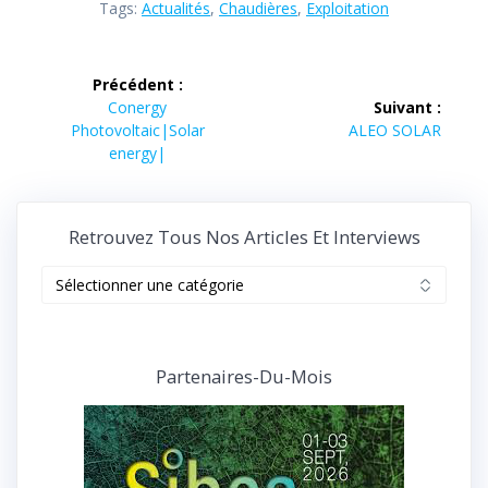
Tags:
Actualités
,
Chaudières
,
Exploitation
Navigation
Précédent :
de
Article
Conergy
Suivant :
précédent :
Article
Photovoltaic|Solar
ALEO SOLAR
l’article
suivant :
energy|
Retrouvez Tous Nos Articles Et Interviews
Retrouvez
tous
nos
articles
et
Partenaires-Du-Mois
interviews