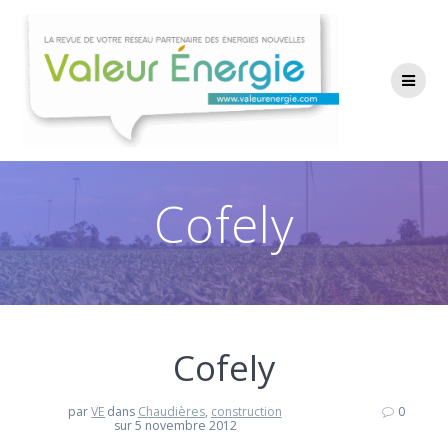
Passer
au
contenu
Cofely
Cofely
par
VE
dans
Chaudières
,
construction
0
sur 5 novembre 2012