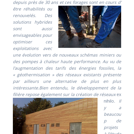
depuis près de 30 ans et ces forages sont en cours d’
être
réhabilités ou
renouvelés. Des
solutions hybrides
sont aussi
envisageables pour
optimiser ces
exploitations avec
une évolution vers de nouveaux schémas miniers ou
des pompes à chaleur haute performance. Au vu de
l’augmentation des tarifs des énergies fossiles, la
« géothermisation » des réseaux existants présente
par ailleurs une alternative de plus en plus
intéressante.Bien entendu, le développement de la
filière repose également sur la
création de réseaux
ex
nihilo
. Il
y a
beaucou
p de
projets
à l’étude