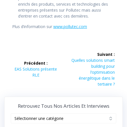
enrichi des produits, services et technologies des
entreprises présentes sur Pollutec mais aussi
d’entrer en contact avec ces dernières.
Plus d’information sur
www.pollutec.com
Navigation
Suivant :
de
Article
Quelles solutions smart
Précédent :
suivant :
building pour
Article
EAS Solutions présente
l’article
l’optimisation
précédent :
RLE
énergétique dans le
tertiaire ?
Retrouvez Tous Nos Articles Et Interviews
Retrouvez
tous