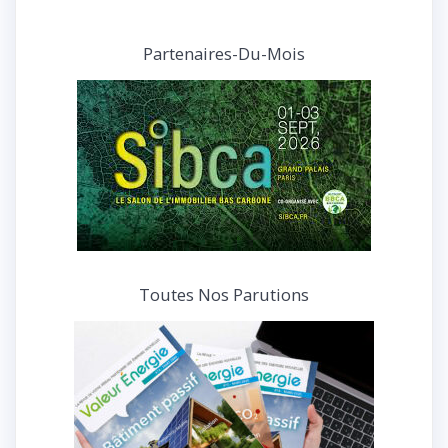
nos
articles
et
Partenaires-Du-Mois
interviews
Toutes Nos Parutions