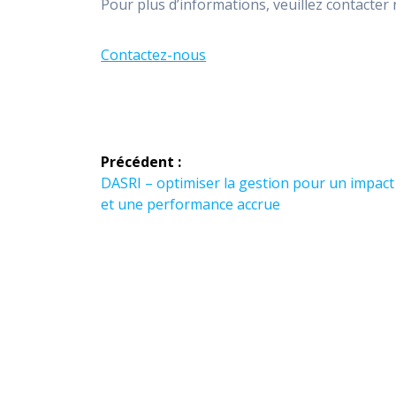
Pour plus d’informations, veuillez contacter 
Contactez-nous
Navigation
Précédent :
de
Article
DASRI – optimiser la gestion pour un impact
précédent :
et une performance accrue
l’article