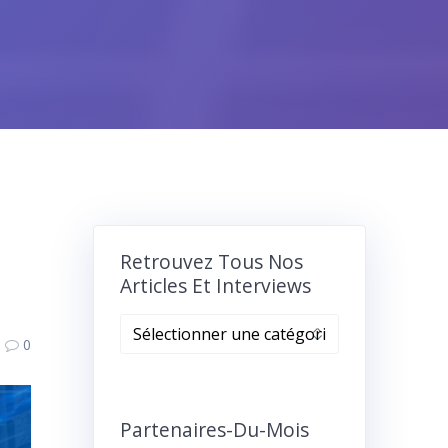
P
Retrouvez Tous Nos
Articles Et Interviews
Retrouvez
0
tous
nos
articles
et
Partenaires-Du-Mois
interviews