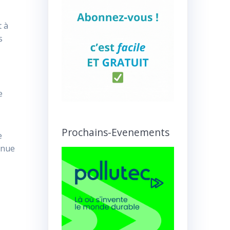
t à
s
e
Prochains-Evenements
e
inue