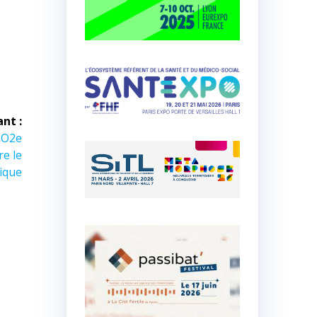
ant :
 CO2e
re le
ique