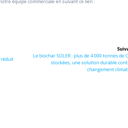
notre équipe commerciale en suivant ce lien :
Suiv
Article
Le biochar SOLER : plus de 4 000 tonnes de
 réduit
suivant :
stockées, une solution durable cont
changement climat