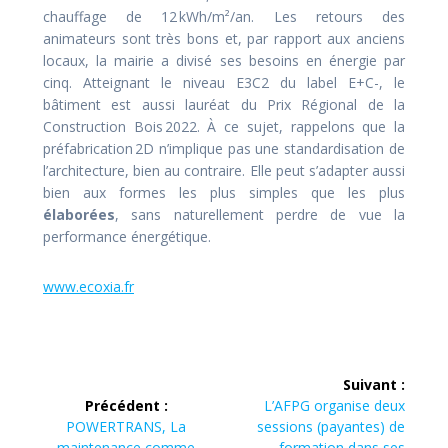
chauffage de 12 kWh/m²/an. Les retours des
animateurs sont très bons et, par rapport aux anciens
locaux, la mairie a divisé ses besoins en énergie par
cinq. Atteignant le niveau E3C2 du label E+C-, le
bâtiment est aussi lauréat du Prix Régional de la
Construction Bois 2022. À ce sujet, rappelons que la
préfabrication 2D n’implique pas une standardisation de
l’architecture, bien au contraire. Elle peut s’adapter aussi
bien aux formes les plus simples que les plus
élaborées
, sans naturellement perdre de vue la
performance énergétique.
www.ecoxia.fr
Navigation
Suivant :
de
Article
Précédent :
L’AFPG organise deux
Article
suivant :
POWERTRANS, La
sessions (payantes) de
précédent :
maintenance comme
formation dans ses