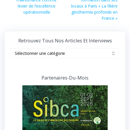
l’article
levier de l’excellence
locaux à Paris « La filière
opérationnelle
géothermie profonde en
France »
Retrouvez Tous Nos Articles Et Interviews
Retrouvez
tous
nos
articles
et
Partenaires-Du-Mois
interviews