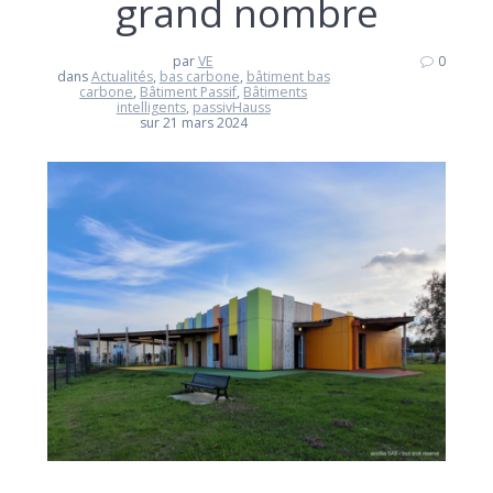
grand nombre
par
VE
0
dans
Actualités
,
bas carbone
,
bâtiment bas
carbone
,
Bâtiment Passif
,
Bâtiments
intelligents
,
passivHauss
sur 21 mars 2024