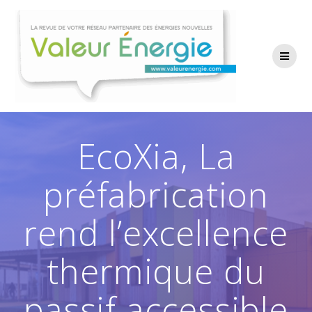
Passer
au
contenu
EcoXia, La
préfabrication
rend l’excellence
thermique du
passif accessible