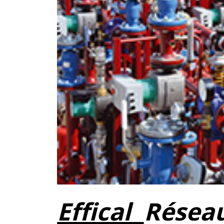
Effical
Réseau