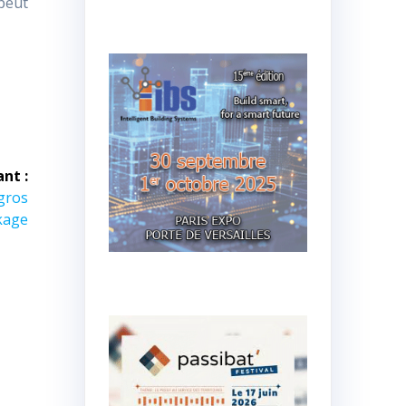
peut
ant :
 gros
kage