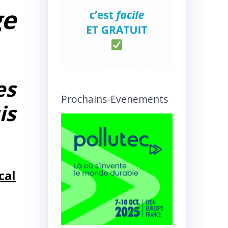
e
es
Prochains-Evenements
is
ical