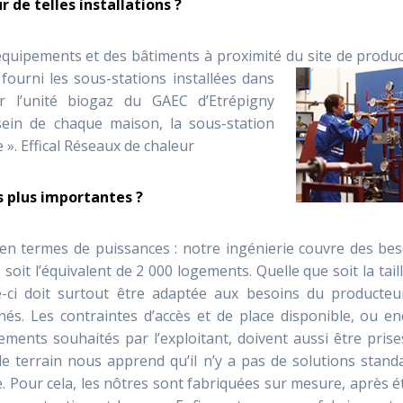
r de telles installations ?
quipements et des bâtiments à proximité du site de
produc
fourni les sous-stations installées dans
r l’unité biogaz du GAEC d’Etrépigny
sein de chaque maison, la sous-station
 ». Effical Réseaux de chaleur
s plus importantes ?
e en termes de puissances : notre ingénierie couvre des be
soit l’équivalent de 2 000 logements. Quelle que soit la tail
le-ci doit surtout être adaptée aux besoins du producteu
és. Les contraintes d’accès et de place disponible, ou en
ements souhaités par l’exploitant, doivent aussi être pris
e terrain nous apprend qu’il n’y a pas de solutions stand
. Pour cela, les nôtres sont fabriquées sur mesure, après 