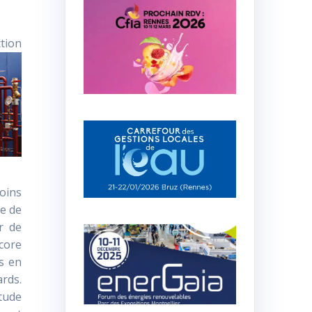
tion
soins
le de
r de
core
es en
ards.
étude