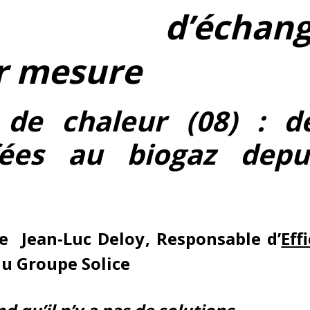
ions d’échang
r mesure
 de chaleur (08) : d
fées au biogaz depu
 de
Jean-Luc Deloy
, Responsable d’
Eff
du Groupe Solice