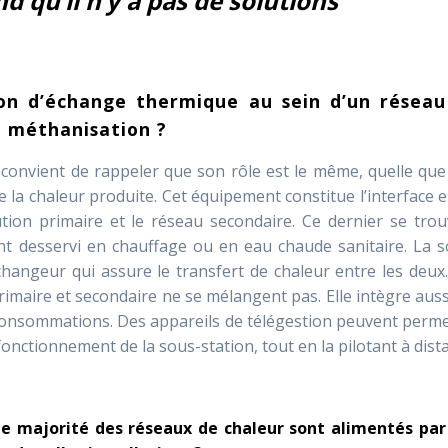
 qu’il n’y a pas de solutions
ion d’échange thermique au sein d’un résea
e méthanisation ?
 convient de rappeler que son rôle est le même, quelle que
de la chaleur produite. Cet équipement constitue l’interface 
ution primaire et le réseau secondaire. Ce dernier se tro
ent desservi en chauffage ou en eau chaude sanitaire. La 
changeur qui assure le transfert de chaleur entre les deux
rimaire et secondaire ne se mélangent pas. Elle intègre auss
consommations. Des appareils de télégestion peuvent perme
fonctionnement de la sous-station, tout en la pilotant à dist
e majorité des réseaux de chaleur sont alimentés par