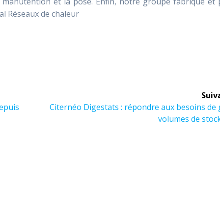
 manutention et la pose. Enfin, notre groupe fabrique et 
cal Réseaux de chaleur
Suiv
Article
depuis
Citernéo Digestats : répondre aux besoins de
suivant :
volumes de stoc