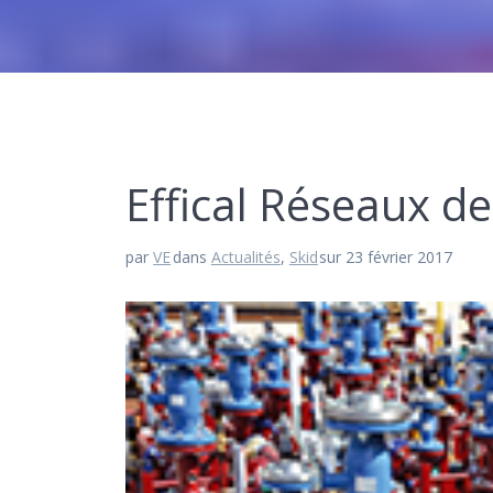
Effical Réseaux de
par
VE
dans
Actualités
,
Skid
sur 23 février 2017