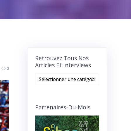
Retrouvez Tous Nos
Articles Et Interviews
0
Retrouvez
tous
nos
articles
et
Partenaires-Du-Mois
interviews