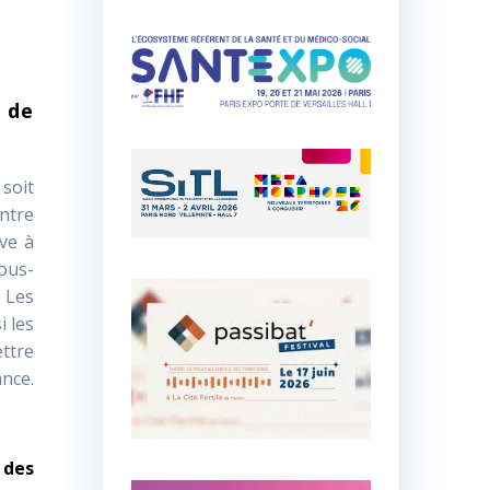
u de
 soit
entre
uve à
sous-
. Les
i les
ttre
ance.
 des