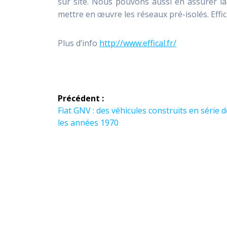
sur site. Nous pouvons aussi en assurer la
mettre en œuvre les réseaux pré-isolés. Effi
Plus d’info
http://www.effical.fr/
Navigation
Précédent :
de
Article
Fiat GNV : des véhicules construits en série 
précédent :
les années 1970
l’article