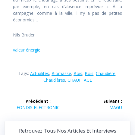
par exemple, en cas d’absence imprévue ». À la
campagne, comme à la ville, il n’y a pas de petites
économies…
Nils Bruder
valeur énergie
Tags:
Actualités
,
Biomasse
,
Bois
,
Bois
,
Chaudière
,
Chaudières
,
CHAUFFAGE
Navigation
Précédent :
Suivant :
de
Article
Article
FONDIS ELECTRONIC
MAGU
précédent :
suivant :
l’article
Retrouvez Tous Nos Articles Et Interviews