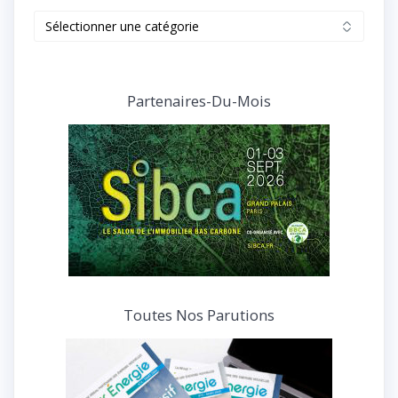
Retrouvez
tous
nos
articles
et
Partenaires-Du-Mois
interviews
Toutes Nos Parutions