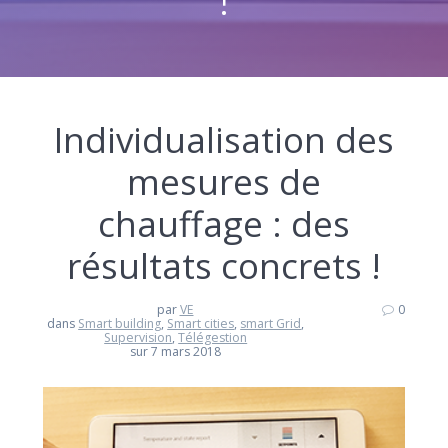
Individualisation des
mesures de
chauffage : des
résultats concrets !
par
VE
0
dans
Smart building
,
Smart cities
,
smart Grid
,
Supervision
,
Télégestion
sur 7 mars 2018