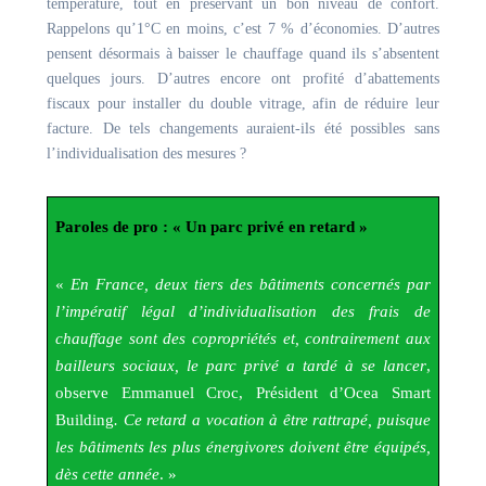
température, tout en préservant un bon niveau de confort.
Rappelons qu’1°C en moins, c’est 7 % d’économies. D’autres
pensent désormais à baisser le chauffage quand ils s’absentent
quelques jours. D’autres encore ont profité d’abattements
fiscaux pour installer du double vitrage, afin de réduire leur
facture. De tels changements auraient-ils été possibles sans
l’individualisation des mesures ?
Paroles de pro : « Un parc privé en retard »
«
En France, deux tiers des bâtiments concernés par
l’impératif légal d’individualisation des frais de
chauffage sont des copropriétés et, contrairement aux
bailleurs sociaux, le parc privé a tardé à se lancer
,
observe Emmanuel Croc, Président d’Ocea Smart
Building
. Ce retard a vocation à être rattrapé, puisque
les bâtiments les plus énergivores doivent être équipés,
dès cette année
. »