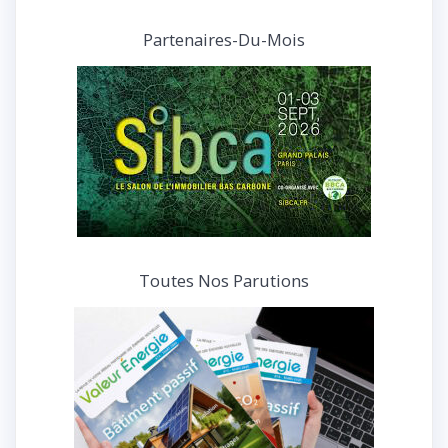
articles
et
Partenaires-Du-Mois
interviews
Toutes Nos Parutions