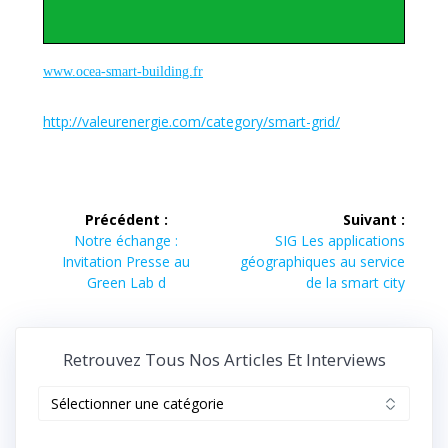
www.ocea-smart-building.fr
http://valeurenergie.com/category/smart-grid/
Navigation
Précédent :
Suivant :
de
Article
Article
Notre échange :
SIG Les applications
précédent :
suivant :
Invitation Presse au
géographiques au service
l’article
Green Lab d
de la smart city
Retrouvez Tous Nos Articles Et Interviews
Retrouvez
tous
nos