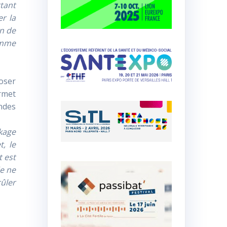
tant
r la
on de
omme
poser
ermet
andes
ckage
t, le
t est
de ne
ûler