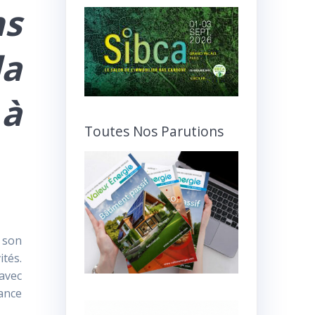
ns
la
 à
Toutes Nos Parutions
c son
ités.
 avec
sance