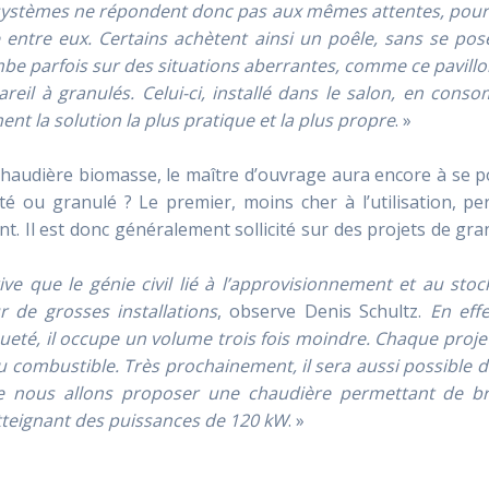
ystèmes ne répondent donc pas aux mêmes attentes, pour
entre eux. Certains achètent ainsi un poêle, sans se pose
be parfois sur des situations aberrantes, comme ce pavill
eil à granulés. Celui-ci, installé dans le salon, en cons
nt la solution la plus pratique et la plus propre
. »
chaudière biomasse, le maître d’ouvrage aura encore à se 
té ou granulé ? Le premier, moins cher à l’utilisation, p
nt. Il est donc généralement sollicité sur des projets de gr
rive que le génie civil lié à l’approvisionnement et au sto
 de grosses installations
, observe Denis Schultz.
En effe
ueté, il occupe un volume trois fois moindre. Chaque proje
du combustible. Très prochainement, il sera aussi possible 
ue nous allons proposer une chaudière permettant de br
tteignant des puissances de 120 kW
. »