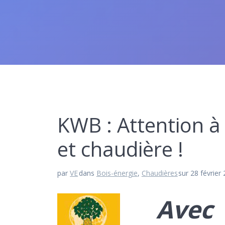
KWB : Attention à
et chaudière !
par
VE
dans
Bois-énergie
,
Chaudières
sur 28 février
Avec