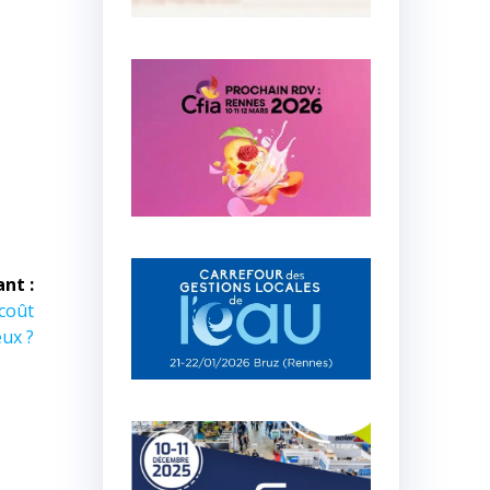
ant :
 coût
eux ?