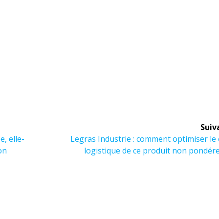
Suiv
Article
e, elle-
Legras Industrie : comment optimiser le
suivant :
on
logistique de ce produit non pondér