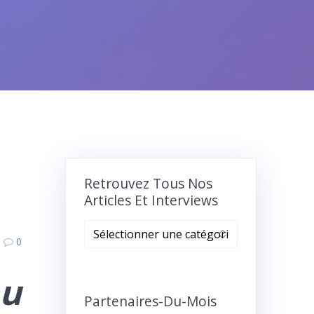
Retrouvez Tous Nos
Articles Et Interviews
Retrouvez
0
tous
nos
au
articles
et
Partenaires-Du-Mois
interviews