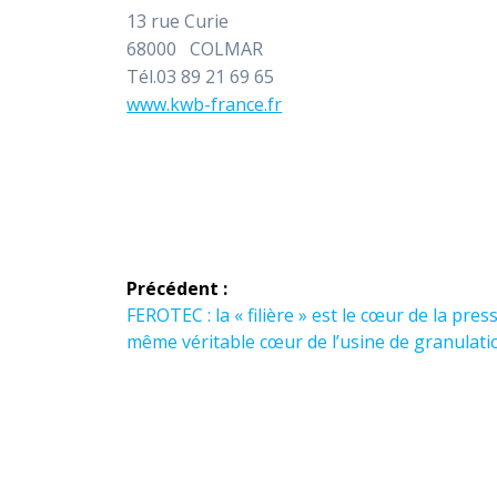
13 rue Curie
68000 COLMAR
Tél.03 89 21 69 65
www.kwb-france.fr
Navigation
Précédent :
de
Article
FEROTEC : la « filière » est le cœur de la press
précédent :
même véritable cœur de l’usine de granulati
l’article