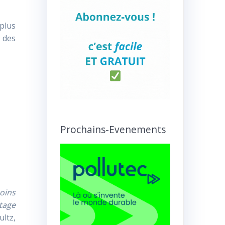
plus
s des
Prochains-Evenements
soins
ntage
ultz,