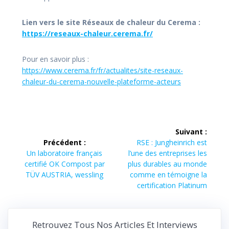
Lien vers le site Réseaux de chaleur du Cerema :
https://reseaux-chaleur.cerema.fr/
Pour en savoir plus :
https://www.cerema.fr/fr/actualites/site-reseaux-
chaleur-du-cerema-nouvelle-plateforme-acteurs
Navigation
Suivant :
de
Article
Précédent :
RSE : Jungheinrich est
Article
suivant :
Un laboratoire français
l’une des entreprises les
l’article
précédent :
certifié OK Compost par
plus durables au monde
TÜV AUSTRIA, wessling
comme en témoigne la
certification Platinum
Retrouvez Tous Nos Articles Et Interviews