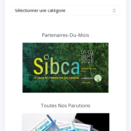
Retrouvez
tous
nos
articles
et
Partenaires-Du-Mois
interviews
Toutes Nos Parutions