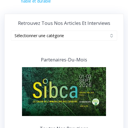
fiable et durable
Retrouvez Tous Nos Articles Et Interviews
Retrouvez
tous
nos
articles
et
Partenaires-Du-Mois
interviews