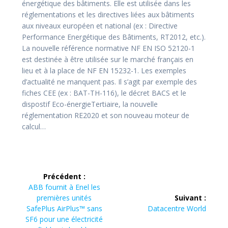
énergétique des bâtiments. Elle est utilisée dans les
réglementations et les directives liées aux bâtiments
aux niveaux européen et national (ex : Directive
Performance Energétique des Bâtiments, RT2012, etc.).
La nouvelle référence normative NF EN ISO 52120-1
est destinée à être utilisée sur le marché français en
lieu et à la place de NF EN 15232-1. Les exemples
d’actualité ne manquent pas. Il s’agit par exemple des
fiches CEE (ex : BAT-TH-116), le décret BACS et le
dispostif Eco-énergieTertiaire, la nouvelle
réglementation RE2020 et son nouveau moteur de
calcul…
Navigation
Précédent :
de
Article
ABB fournit à Enel les
précédent :
premières unités
Suivant :
l’article
Article
SafePlus AirPlus™ sans
Datacentre World
suivant :
SF6 pour une électricité