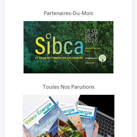
articles
et
Partenaires-Du-Mois
interviews
Toutes Nos Parutions