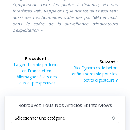
équipements pour les piloter à distance, via des
interfaces web. Rappelons que nos routeurs assurent
aussi des fonctionnalités d’alarmes par SMS et mail,
dans le cadre de la surveillance d’indicateurs
d’exploitation
. »
Navigation
Précédent :
Suivant :
de
Article
La géothermie profonde
Article
Bio-Dynamics, le béton
précédent :
en France et en
suivant :
enfin abordable pour les
l’article
Allemagne : états des
petits digesteurs ?
lieux et perspectives
Retrouvez Tous Nos Articles Et Interviews
Retrouvez
tous
nos