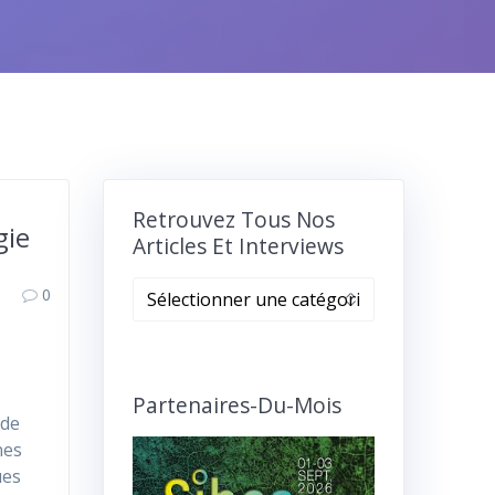
Retrouvez Tous Nos
gie
Articles Et Interviews
Retrouvez
0
tous
nos
articles
e
et
Partenaires-Du-Mois
 de
interviews
nes
ues