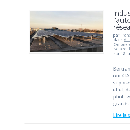
Indus
l’aut
rése
par
Fran
dans
Act
Ombrière
Solaire 
sur 18 j
Bertran
ont été
suppres
effet, 
photovo
grands 
Lire la 