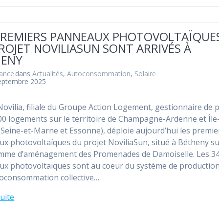
PREMIERS PANNEAUX PHOTOVOLTAÏQUE
ROJET NOVILIASUN SONT ARRIVÉS À
HENY
rance
dans
Actualités
,
Autoconsommation
,
Solaire
septembre 2025
 Novilia, filiale du Groupe Action Logement, gestionnaire de 
00 logements sur le territoire de Champagne-Ardenne et Île
(Seine-et-Marne et Essonne), déploie aujourd’hui les premie
x photovoltaïques du projet NoviliaSun, situé à Bétheny su
mme d’aménagement des Promenades de Damoiselle. Les 3
x photovoltaïques sont au coeur du système de productio
toconsommation collective…
suite