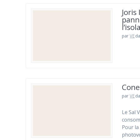
Joris
pann
l’iso
par
VE
d
Cone
par
VE
d
Le Sal 
consomm
Pour la
photovo