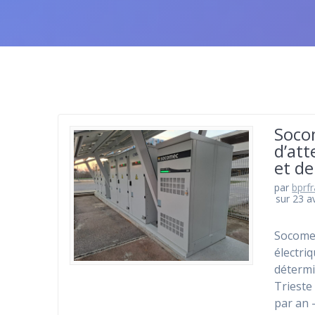
Socom
d’at
et de
par
bprf
sur 23 av
Socomec
électri
détermi
Trieste
par an 