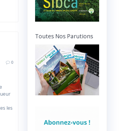
Toutes Nos Parutions
0
e
gueur
e
es les