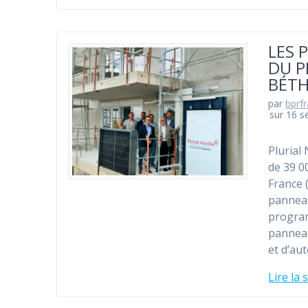
LES 
DU P
BÉT
par
bprf
sur 16 
Plurial
de 39 0
France 
panneau
progra
panneau
et d’au
Lire la 