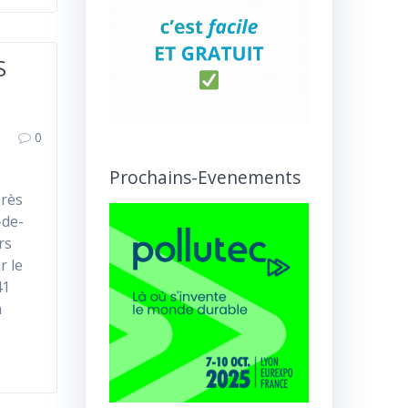
S
0
Prochains-Evenements
près
-de-
rs
r le
41
n