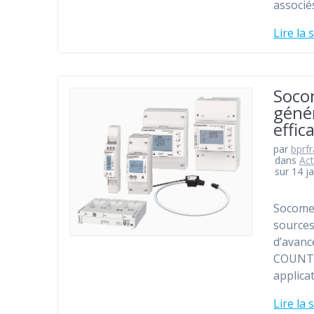
associé
Lire la 
Soco
géné
effic
par
bprf
dans
Act
sur 14 j
Socomec
sources
d’avanc
COUNTIS
applicat
Lire la 