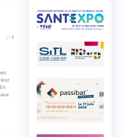
0
ues
 leur
 En
eaux