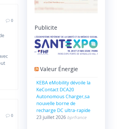
0
Publicite
 de
avec
but
Valeur Énergie
KEBA eMobility dévoile la
KeContact DCA20
Autonomous Charger,sa
nouvelle borne de
recharge DC ultra-rapide
0
23 juillet 2026
bprfrance