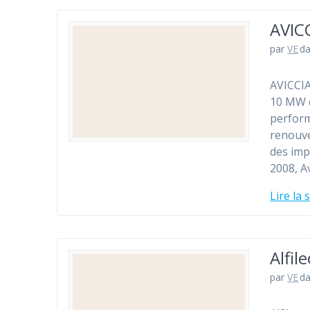
AVIC
par
VE
d
AVICCIA
10 MW d
perform
renouve
des imp
2008, A
Lire la 
Alfil
par
VE
d