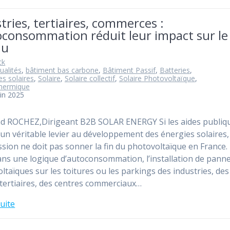
tries, tertiaires, commerces :
oconsommation réduit leur impact sur le
au
ck
ualités
,
bâtiment bas carbone
,
Bâtiment Passif
,
Batteries
,
s solaires
,
Solaire
,
Solaire collectif
,
Solaire Photovoltaïque
,
thermique
uin 2025
d ROCHEZ,Dirigeant B2B SOLAR ENERGY Si les aides publiq
 un véritable levier au développement des énergies solaires,
sion ne doit pas sonner la fin du photovoltaïque en France.
dans une logique d’autoconsommation, l’installation de pann
ltaïques sur les toitures ou les parkings des industries, des
tertiaires, des centres commerciaux…
suite