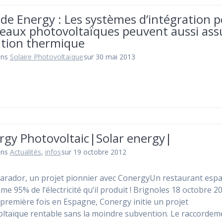
 Ide Energy : Les systèmes d’intégration 
eaux photovoltaïques peuvent aussi ass
lation thermique
ans
Solaire Photovoltaïque
sur 30 mai 2013
rgy Photovoltaic|Solar energy|
ans
Actualités
,
infos
sur 19 octobre 2012
Varador, un projet pionnier avec ConergyUn restaurant esp
e 95% de l’électricité qu’il produit ! Brignoles 18 octobre 2
 première fois en Espagne, Conergy initie un projet
ltaïque rentable sans la moindre subvention. Le raccordem