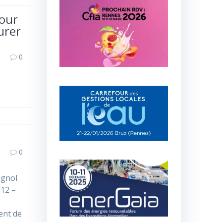
pour
urer
0
0
agnol
012 –
ent de