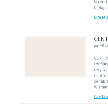
la cent
biologi
Lire la 
CEN
par
VE
d
CENTROS
confianc
recycla
Centros
de fabr
Wismar,
Lire la 