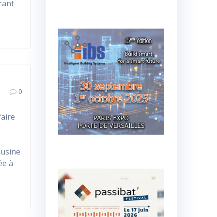
rant
0
aire
’usine
ée à