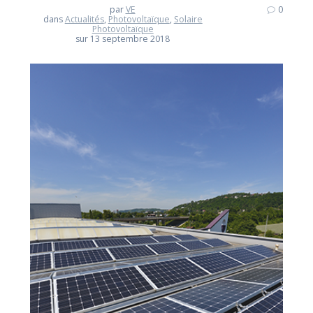
par
VE
0
dans
Actualités
,
Photovoltaïque
,
Solaire
Photovoltaïque
sur 13 septembre 2018