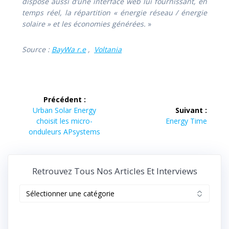
dispose aussi d’une interface web lui fournissant, en
temps réel, la répartition « énergie réseau / énergie
solaire » et les économies générées.
»
Source :
BayWa r.e
,
Voltania
Navigation
Précédent :
de
Article
Urban Solar Energy
Suivant :
précédent :
Article
choisit les micro-
Energy Time
l’article
suivant :
onduleurs APsystems
Retrouvez Tous Nos Articles Et Interviews
Retrouvez
tous
nos
articles