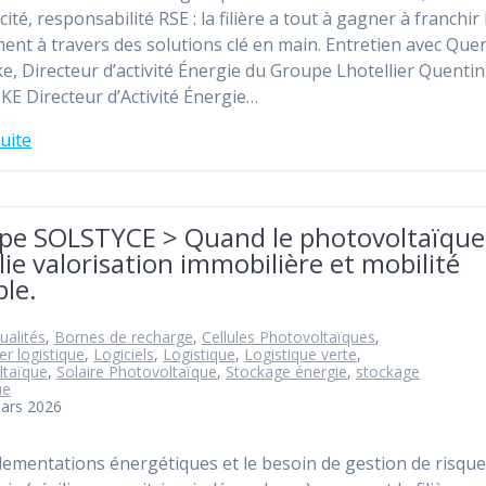
icité, responsabilité RSE : la filière a tout à gagner à franchir 
nt à travers des solutions clé en main. Entretien avec Que
e, Directeur d’activité Énergie du Groupe Lhotellier Quentin
E Directeur d’Activité Énergie…
suite
pe SOLSTYCE > Quand le photovoltaïque
lie valorisation immobilière et mobilité
le.
ualités
,
Bornes de recharge
,
Cellules Photovoltaïques
,
er logistique
,
Logiciels
,
Logistique
,
Logistique verte
,
ltaïque
,
Solaire Photovoltaïque
,
Stockage énergie
,
stockage
ue
mars 2026
lementations énergétiques et le besoin de gestion de risques