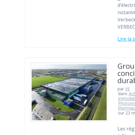
d’électr
notamme
Verbeck
VERBECK
Lire la 
Grou
conci
durab
par
VE
dans
Act
immobili
Photovo
thermiq
sur 23 
Les rég