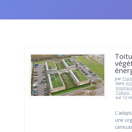
Toitu
végét
éner
par
Fran
dans
Act
Hopitau
Toiture
,
sur 12 m
L’adapt
une urg
canicul