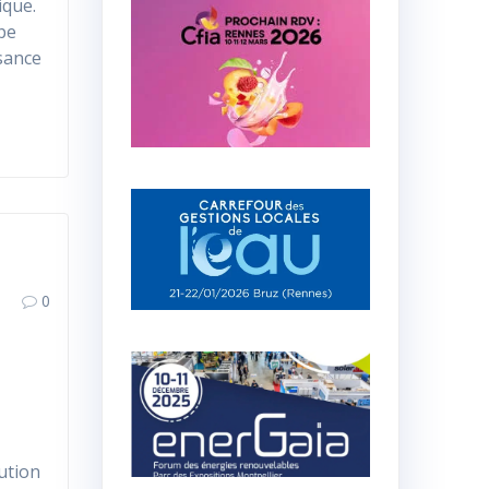
ique.
upe
sance
0
ution