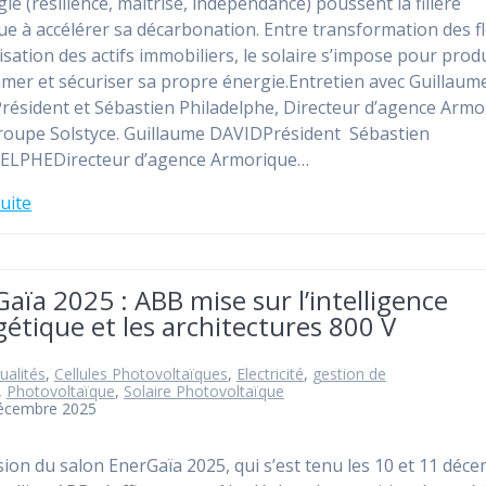
gie (résilience, maitrise, indépendance) poussent la filière
que à accélérer sa décarbonation. Entre transformation des f
risation des actifs immobiliers, le solaire s’impose pour prod
er et sécuriser sa propre énergie.Entretien avec Guillaum
Président et Sébastien Philadelphe, Directeur d’agence Armo
oupe Solstyce. Guillaume DAVIDPrésident Sébastien
ELPHEDirecteur d’agence Armorique…
suite
aïa 2025 : ABB mise sur l’intelligence
étique et les architectures 800 V
ualités
,
Cellules Photovoltaïques
,
Electricité
,
gestion de
,
Photovoltaïque
,
Solaire Photovoltaïque
décembre 2025
asion du salon EnerGaïa 2025, qui s’est tenu les 10 et 11 déc