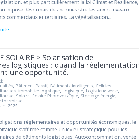
égislation, et plus particulièrement la loi Climat et Résilience,
ion impose désormais des normes strictes aux nouveaux
ts commerciaux et tertiaires. La végétalisation…
suite
E SOLAIRE > Solarisation de
res logistiques : quand la réglementatio
ent une opportunité.
ck
ualités
,
Bâtiment Passif
,
Bâtiments intelligents
,
Cellules
ltaïques
,
immobilier logistique
,
Logistique
,
Logistique verte
,
ltaïque
,
Solaire
,
Solaire Photovoltaïque
,
Stockage énergie
,
e thermique
mars 2026
bligations réglementaires et opportunités économiques, le
ltaïque s’affirme comme un levier stratégique pour les
naires de bâtiments logistiques. Autoconsommation, vente