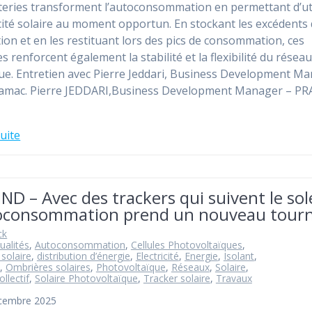
teries transforment l’autoconsommation en permettant d’uti
ricité solaire au moment opportun. En stockant les excédents
ion et en les restituant lors des pics de consommation, ces
s renforcent également la stabilité et la flexibilité du résea
que. Entretien avec Pierre Jeddari, Business Development M
ramac. Pierre JEDDARI,Business Development Manager – P
suite
D – Avec des trackers qui suivent le sole
toconsommation prend un nouveau tour
ck
ualités
,
Autoconsommation
,
Cellules Photovoltaïques
,
 solaire
,
distribution d’énergie
,
Electricité
,
Energie
,
Isolant
,
,
Ombrières solaires
,
Photovoltaïque
,
Réseaux
,
Solaire
,
ollectif
,
Solaire Photovoltaïque
,
Tracker solaire
,
Travaux
écembre 2025