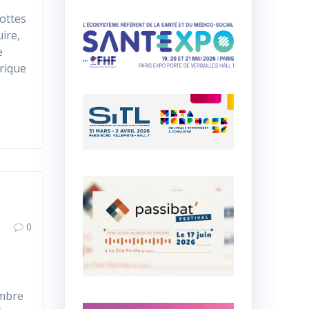
lottes
uire,
e
rique
0
embre