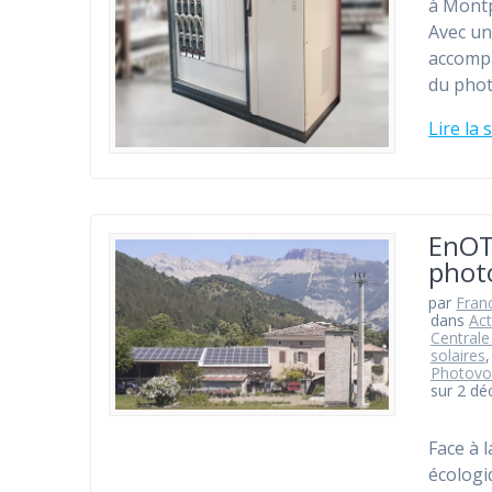
à Montp
Avec une
accompa
du phot
Lire la 
EnOT
photo
par
Fran
dans
Act
Centrale
solaires
Photovo
sur 2 d
Face à l
écologi