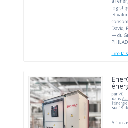
à l’éner
logisti
et valo
consomm
David, 
— du Gr
PHILAD
Lire la 
EnerG
énerg
par
VE
dans
Act
l'énergie
sur 19 
À l’occ