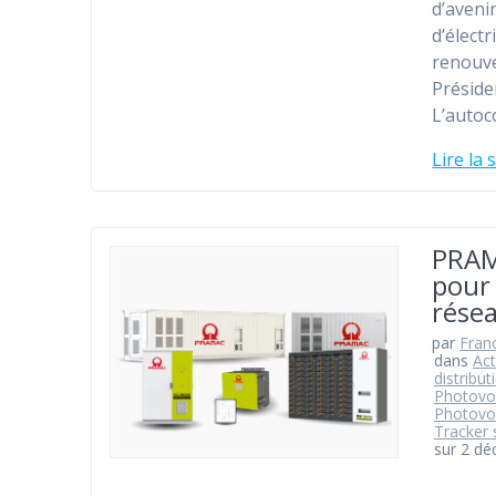
d’aveni
d’élect
renouve
Préside
L’autoc
Lire la 
PRAMA
pour 
rése
par
Fran
dans
Act
distribut
Photovo
Photovo
Tracker 
sur 2 d