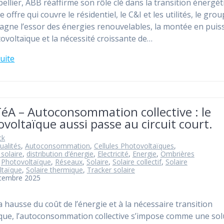
ellier, ABB réaffirme son rôle clé dans la transition énergét
 offre qui couvre le résidentiel, le C&I et les utilités, le gro
gne l’essor des énergies renouvelables, la montée en puis
ovoltaïque et la nécessité croissante de…
suite
éA – Autoconsommation collective : le
voltaïque aussi passe au circuit court.
ck
ualités
,
Autoconsommation
,
Cellules Photovoltaïques
,
 solaire
,
distribution d’énergie
,
Electricité
,
Energie
,
Ombrières
,
Photovoltaïque
,
Réseaux
,
Solaire
,
Solaire collectif
,
Solaire
ltaïque
,
Solaire thermique
,
Tracker solaire
écembre 2025
a hausse du coût de l’énergie et à la nécessaire transition
que, l’autoconsommation collective s’impose comme une sol