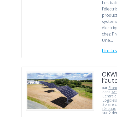
Les bat
l’élect
product
système
électri
chez P
Une…
Lire la 
OKWIN
l’au
par
Fran
dans
Act
Centrale
Logiciels
Solaire c
réseaux
sur 2 d