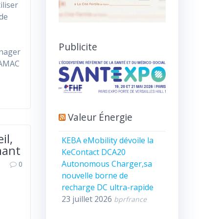
liser
 de
u
Publicite
anager
RAMAC
Valeur Énergie
il,
KEBA eMobility dévoile la
nant
KeContact DCA20
Autonomous Charger,sa
0
nouvelle borne de
recharge DC ultra-rapide
23 juillet 2026
bprfrance