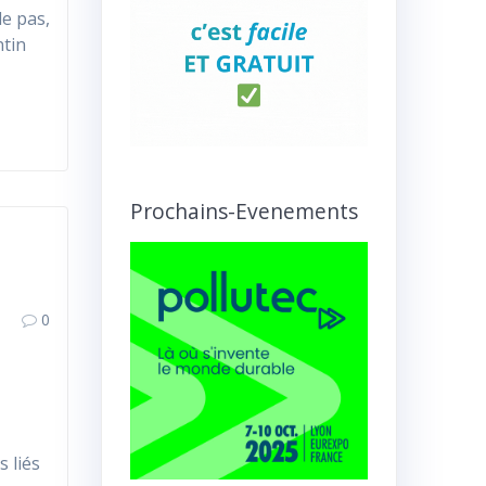
le pas,
ntin
Prochains-Evenements
0
 liés