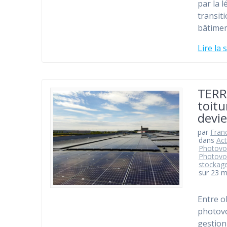
par la l
transit
bâtimen
Lire la 
TERR
toitu
devi
par
Fran
dans
Act
Photovo
Photovo
stockag
sur 23 
Entre o
photovo
gestion