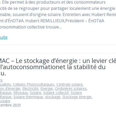
r. Elle permet à des producteurs et des consommateurs
ricité de se regrouper pour partager localement une énergie
lable, souvent d’origine solaire. Entretien avec Hubert Remil
nt d’ÉnOTéA. Hubert REMILLIEUX,Président – ÉnOTéA
onsommation collective trouve…
suite
C – Le stockage d’énergie : un levier cl
l’autoconsommationet la stabilité du
au.
ck
ualités
,
Cellules Photovoltaïques
,
Centrale solaire
,
ion d’énergie
,
Electricité
,
Energie
,
Ombrières solaires
,
ltaïque
,
Réseaux
,
Solaire
,
Solaire collectif
,
Solaire
ltaïque
,
Solaire thermique
,
stockage
,
Stockage énergie
,
solaire
écembre 2025