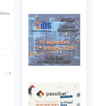
lieux,
é
0