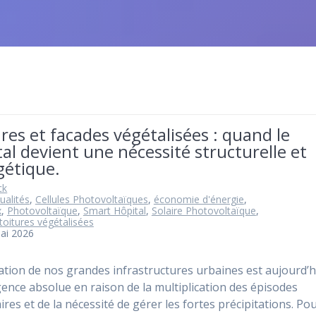
res et facades végétalisées : quand le
al devient une nécessité structurelle et
gétique.
ck
ualités
,
Cellules Photovoltaïques
,
économie d'énergie
,
x
,
Photovoltaïque
,
Smart Hôpital
,
Solaire Photovoltaïque
,
toitures végétalisées
ai 2026
ation de nos grandes infrastructures urbaines est aujourd’h
ence absolue en raison de la multiplication des épisodes
aires et de la nécessité de gérer les fortes précipitations. P