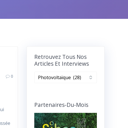
Retrouvez Tous Nos
Articles Et Interviews
Retrouvez
0
tous
nos
articles
et
Partenaires-Du-Mois
ui
interviews
oussée