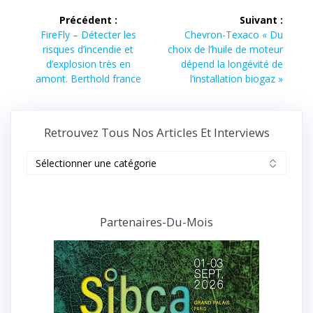
Navigation
Précédent :
Suivant :
de
Article
Article
FireFly – Détecter les
Chevron-Texaco « Du
précédent :
suivant :
risques d’incendie et
choix de l’huile de moteur
l’article
d’explosion très en
dépend la longévité de
amont. Berthold france
l’installation biogaz »
Retrouvez Tous Nos Articles Et Interviews
Retrouvez
tous
nos
articles
et
Partenaires-Du-Mois
interviews