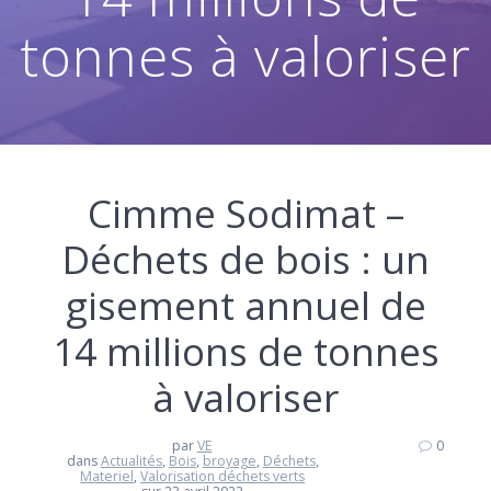
tonnes à valoriser
Cimme Sodimat –
Déchets de bois : un
gisement annuel de
14 millions de tonnes
à valoriser
par
VE
0
dans
Actualités
,
Bois
,
broyage
,
Déchets
,
Materiel
,
Valorisation déchets verts