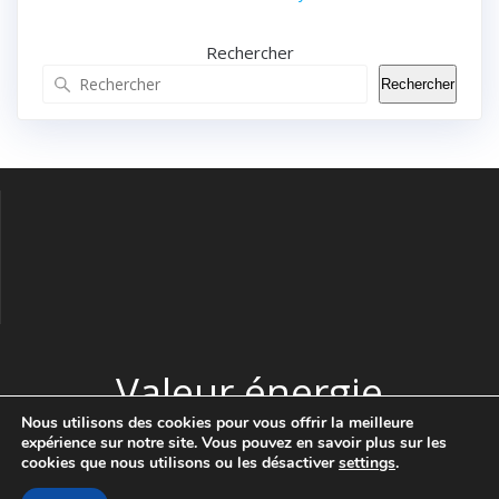
Rechercher
Rechercher
Valeur énergie
Nous utilisons des cookies pour vous offrir la meilleure
expérience sur notre site. Vous pouvez en savoir plus sur les
© 2026 Valeur énergie. Construit avec WordPress et le thème
cookies que nous utilisons ou les désactiver
settings
.
Highlight Theme