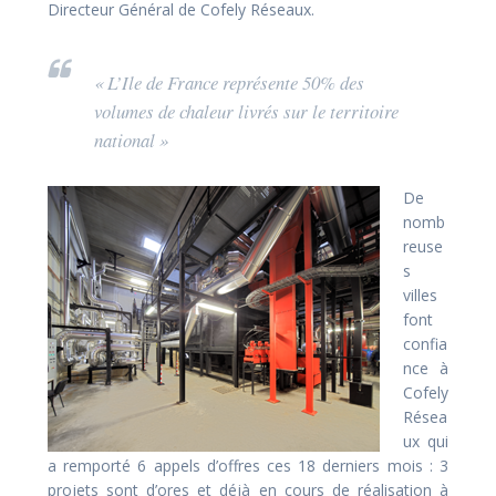
Directeur Général de Cofely Réseaux.
« L’Ile de France représente 50% des
volumes de chaleur livrés sur le territoire
national »
De
nomb
reuse
s
villes
font
confia
nce à
Cofely
Résea
ux qui
a remporté 6 appels d’offres ces 18 derniers mois : 3
projets sont d’ores et déjà en cours de réalisation à