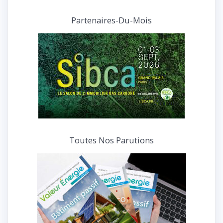
articles
et
Partenaires-Du-Mois
interviews
Toutes Nos Parutions