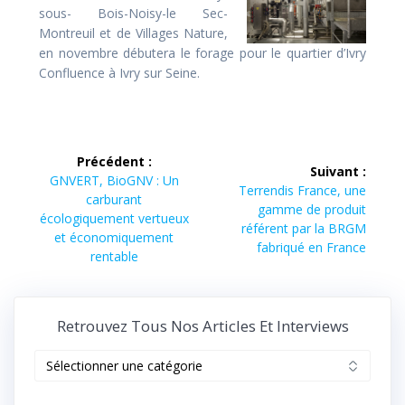
sous- Bois-Noisy-le Sec-
Montreuil et de Villages Nature,
en novembre débutera le forage pour le quartier d’Ivry
Confluence à Ivry sur Seine.
Navigation
Précédent :
Suivant :
de
Article
GNVERT, BioGNV : Un
Article
Terrendis France, une
précédent :
carburant
suivant :
gamme de produit
l’article
écologiquement vertueux
référent par la BRGM
et économiquement
fabriqué en France
rentable
Retrouvez Tous Nos Articles Et Interviews
Retrouvez
tous
nos