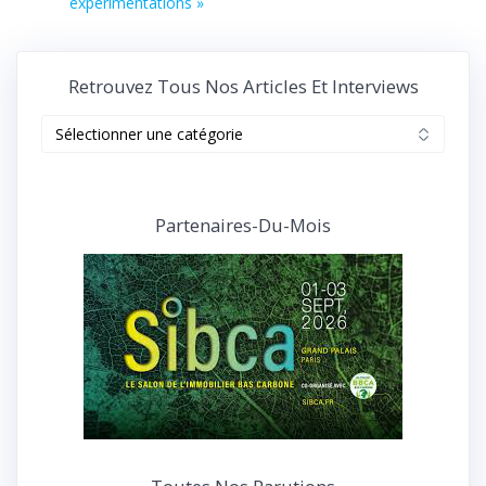
expérimentations »
Retrouvez Tous Nos Articles Et Interviews
Retrouvez
tous
nos
articles
et
Partenaires-Du-Mois
interviews