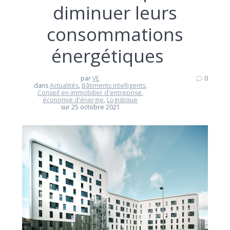
diminuer leurs
consommations
énergétiques
par
VE
0
dans
Actualités
,
Bâtiments intelligents
,
Conseil en immobilier d'entreprise
,
économie d'énergie
,
Logistique
sur 25 octobre 2021