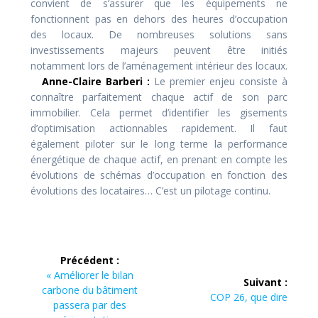
convient de s’assurer que les équipements ne
fonctionnent pas en dehors des heures d’occupation
des locaux. De nombreuses solutions sans
investissements majeurs peuvent être initiés
notamment lors de l’aménagement intérieur des locaux.
Anne-Claire Barberi :
Le premier enjeu consiste à
connaître parfaitement chaque actif de son parc
immobilier. Cela permet d’identifier les gisements
d’optimisation actionnables rapidement. Il faut
également piloter sur le long terme la performance
énergétique de chaque actif, en prenant en compte les
évolutions de schémas d’occupation en fonction des
évolutions des locataires… C’est un pilotage continu.
Navigation
Précédent :
de
Article
« Améliorer le bilan
Suivant :
précédent :
carbone du bâtiment
Article
COP 26, que dire
l’article
passera par des
suivant :