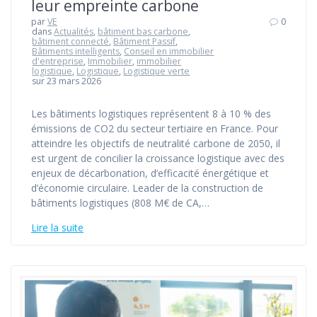
leur empreinte carbone
par
VE
0
dans
Actualités
,
bâtiment bas carbone
,
bâtiment connecté
,
Bâtiment Passif
,
Bâtiments intelligents
,
Conseil en immobilier
d'entreprise
,
Immobilier
,
immobilier
logistique
,
Logistique
,
Logistique verte
sur 23 mars 2026
Les bâtiments logistiques représentent 8 à 10 % des
émissions de CO2 du secteur tertiaire en France. Pour
atteindre les objectifs de neutralité carbone de 2050, il
est urgent de concilier la croissance logistique avec des
enjeux de décarbonation, d’efficacité énergétique et
d’économie circulaire. Leader de la construction de
bâtiments logistiques (808 M€ de CA,…
Lire la suite