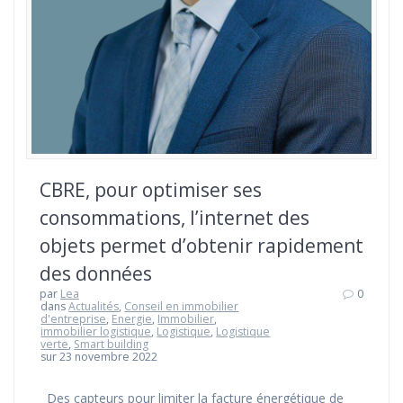
CBRE, pour optimiser ses
consommations, l’internet des
objets permet d’obtenir rapidement
des données
par
Lea
0
dans
Actualités
,
Conseil en immobilier
d'entreprise
,
Energie
,
Immobilier
,
immobilier logistique
,
Logistique
,
Logistique
verte
,
Smart building
sur 23 novembre 2022
Des capteurs pour limiter la facture énergétique de