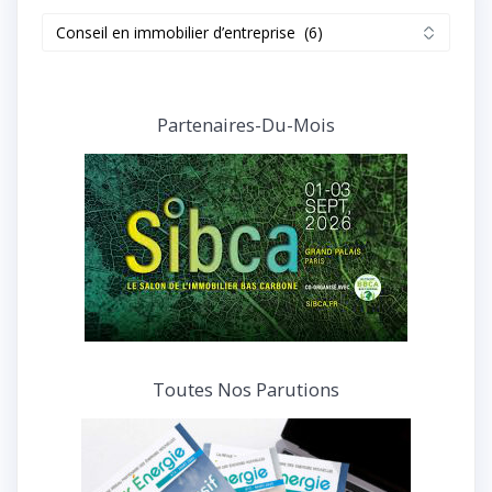
Retrouvez
tous
nos
articles
et
Partenaires-Du-Mois
interviews
Toutes Nos Parutions