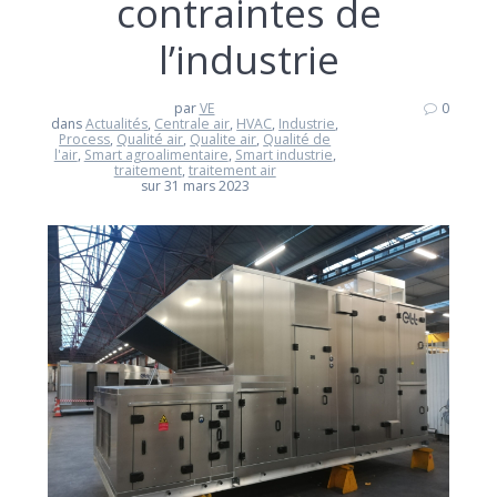
contraintes de
l’industrie
par
VE
0
dans
Actualités
,
Centrale air
,
HVAC
,
Industrie
,
Process
,
Qualité air
,
Qualite air
,
Qualité de
l'air
,
Smart agroalimentaire
,
Smart industrie
,
traitement
,
traitement air
sur 31 mars 2023