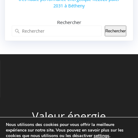
2031 à Bétheny
Rechercher
Rechercher
Valeur énergie
Nous utilisons des cookies pour vous offrir la meilleure
expérience sur notre site. Vous pouvez en savoir plus sur les
© 2026 Valeur énergie. Construit avec WordPress et le thème
cookies que nous utilisons ou les désactiver
settings
.
Highlight Theme