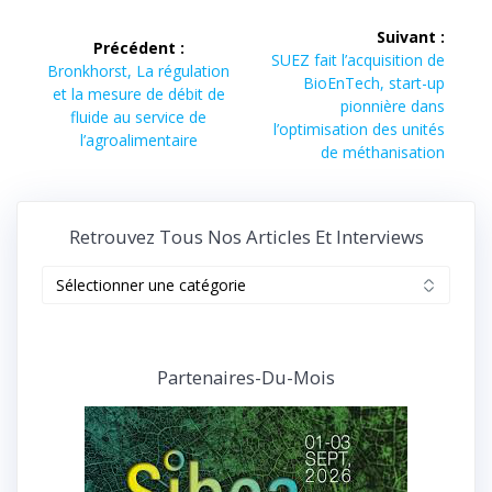
Navigation
Suivant :
Précédent :
de
Article
SUEZ fait l’acquisition de
Article
Bronkhorst, La régulation
suivant :
BioEnTech, start-up
précédent :
et la mesure de débit de
l’article
pionnière dans
fluide au service de
l’optimisation des unités
l’agroalimentaire
de méthanisation
Retrouvez Tous Nos Articles Et Interviews
Retrouvez
tous
nos
articles
et
Partenaires-Du-Mois
interviews