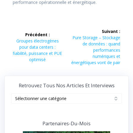
performance opérationnelle et énergétique.
Navigation
Suivant :
Précédent :
de
Article
Pure Storage – Stockage
Article
Groupes électrogènes
suivant :
de données : quand
précédent :
pour data centers :
l’article
performances
fiabilité, puissance et PUE
numériques et
optimisé
énergétiques vont de pair
Retrouvez Tous Nos Articles Et Interviews
Retrouvez
tous
nos
articles
et
Partenaires-Du-Mois
interviews