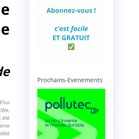
ne
ne
de
Prochains-Evenements
’hui
kWe,
t été
nance
lité