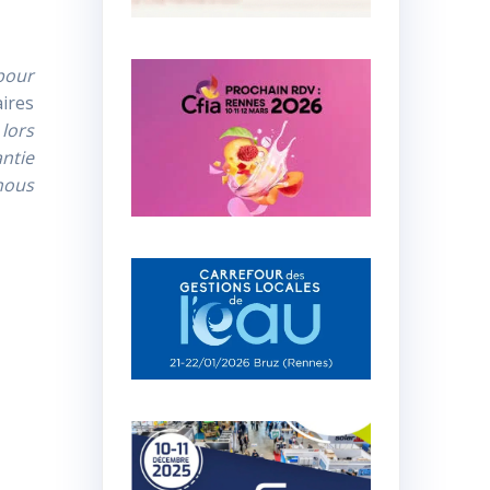
 pour
ires
lors
antie
nous