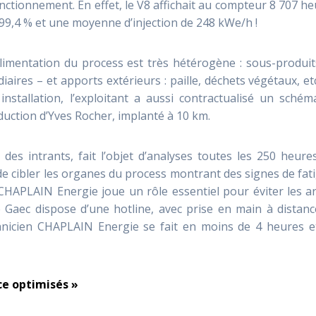
nctionnement. En effet, le V8 affichait au compteur 8 707 h
 99,4 % et une moyenne d’injection de 248 kWe/h !
limentation du process est très hétérogène : sous-produit
iaires – et apports extérieurs : paille, déchets végétaux, et
nstallation, l’exploitant a aussi contractualisé un schém
oduction d’Yves Rocher, implanté à 10 km.
des intrants, fait l’objet d’analyses toutes les 250 heure
e cibler les organes du process montrant des signes de fat
HAPLAIN Energie joue un rôle essentiel pour éviter les ar
 le Gaec dispose d’une hotline, avec prise en main à distan
 technicien CHAPLAIN Energie se fait en moins de 4 heures e
ce optimisés »