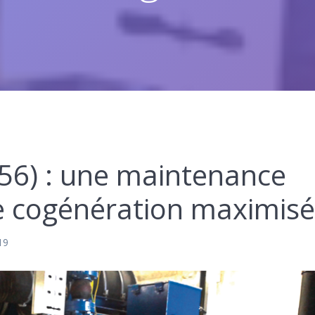
(56) : une maintenance
e cogénération maximis
19