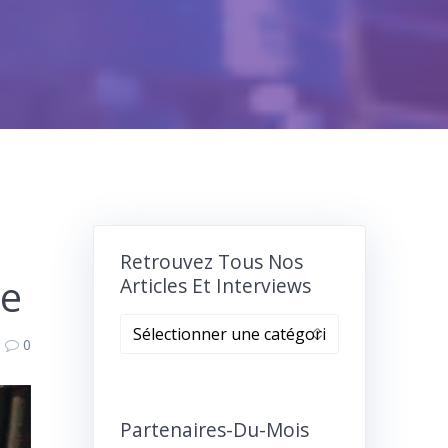
Retrouvez Tous Nos
ée
Articles Et Interviews
Retrouvez
0
tous
nos
articles
et
Partenaires-Du-Mois
interviews