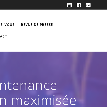
Z-VOUS
REVUE DE PRESSE
ACT
intenance
on maximisée