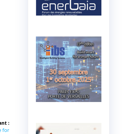
ant :
e for