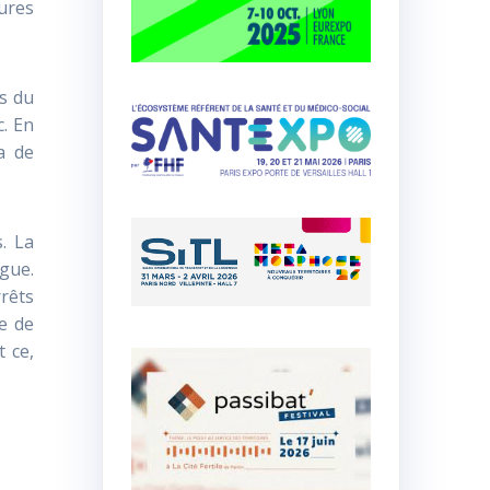
eures
s du
c. En
a de
s. La
igue.
rêts
ce de
t ce,