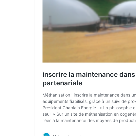
Navigation
Précédent :
Article
inscrire la maintenance dans une relation