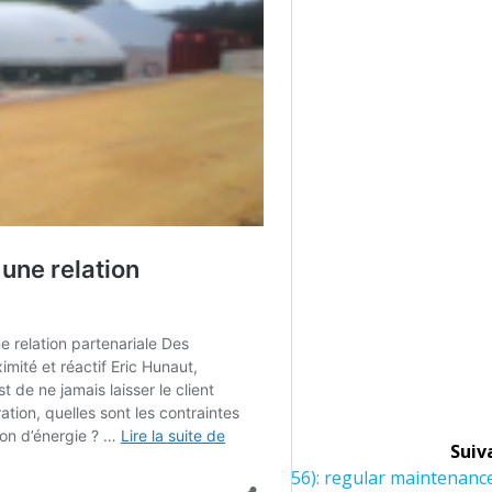
Suiv
Article
Gaec des Friches (56): regular maintenanc