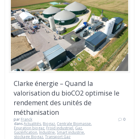
Clarke énergie – Quand la
valorisation du bioCO2 optimise le
rendement des unités de
méthanisation
par
Franck
0
dans
Actualités
,
Biogaz
,
Centrale Biomasse
,
Epuration biogaz
,
Froid industriel
,
Gaz
,
Gazéification
,
Industrie
,
Smart industrie
,
stockage Biogaz
,
Transport Gaz