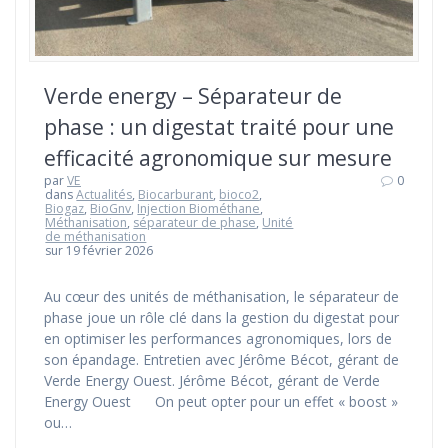
Verde energy – Séparateur de
phase : un digestat traité pour une
efficacité agronomique sur mesure
par
VE
0
dans
Actualités
,
Biocarburant
,
bioco2
,
Biogaz
,
BioGnv
,
Injection Biométhane
,
Méthanisation
,
séparateur de phase
,
Unité
de méthanisation
sur 19 février 2026
Au cœur des unités de méthanisation, le séparateur de
phase joue un rôle clé dans la gestion du digestat pour
en optimiser les performances agronomiques, lors de
son épandage. Entretien avec Jérôme Bécot, gérant de
Verde Energy Ouest. Jérôme Bécot, gérant de Verde
Energy Ouest On peut opter pour un effet « boost »
ou…