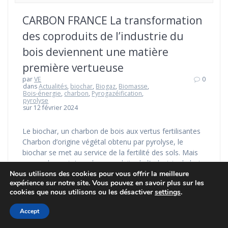
CARBON FRANCE La transformation
des coproduits de l’industrie du
bois deviennent une matière
première vertueuse
par
VE
0
dans
Actualités
,
biochar
,
Biogaz
,
Biomasse
,
Bois-énergie
,
charbon
,
Pyrogazéification
,
pyrolyse
sur 12 février 2024
Le biochar, un charbon de bois aux vertus fertilisantes
Charbon d’origine végétal obtenu par pyrolyse, le
biochar se met au service de la fertilité des sols. Mais
pas seulement. Issu de coproduits de l’industrie du bois,
Nous utilisons des cookies pour vous offrir la meilleure
il participe à adapter les sols au changement climatique
expérience sur notre site. Vous pouvez en savoir plus sur les
et en améliore le reverdissement. Carbo France,
cookies que nous utilisons ou les désactiver
settings
.
spécialiste du charbon…
Accept
Lire la suite