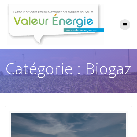
Passer
au
contenu
Catégorie :
Biogaz