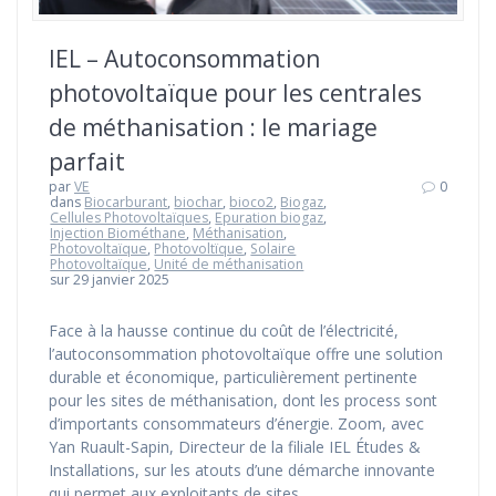
IEL – Autoconsommation
photovoltaïque pour les centrales
de méthanisation : le mariage
parfait
par
VE
0
dans
Biocarburant
,
biochar
,
bioco2
,
Biogaz
,
Cellules Photovoltaïques
,
Epuration biogaz
,
Injection Biométhane
,
Méthanisation
,
Photovoltaïque
,
Photovoltïque
,
Solaire
Photovoltaïque
,
Unité de méthanisation
sur 29 janvier 2025
Face à la hausse continue du coût de l’électricité,
l’autoconsommation photovoltaïque offre une solution
durable et économique, particulièrement pertinente
pour les sites de méthanisation, dont les process sont
d’importants consommateurs d’énergie. Zoom, avec
Yan Ruault-Sapin, Directeur de la filiale IEL Études &
Installations, sur les atouts d’une démarche innovante
qui permet aux exploitants de sites…