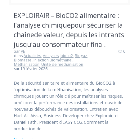
EXPLOIRAIR – BioCO2 alimentaire :
l’analyse chimiquepour sécuriser la
chaînede valeur, depuis les intrants
jusqu’au consommateur final.
par
VE
0
dans
Actualités
,
Analyses
,
bioco2
,
Biogaz
,
Biomasse
,
Injection Biométhane
,
Méthanisation
,
Unité de méthanisation
sur 19 février 2026
De la sécurité sanitaire et alimentaire du BioCO2 à
l’optimisation de la méthanisation, les analyses
chimiques jouent un rôle clé pour maîtriser les risques,
améliorer la performance des installations et ouvrir de
nouveaux débouchés de valorisation. Entretien avec
Hadi Ait Aissa, Business Developer chez Explorair, et
Daniel Fath, Président d’EASY CO2 Comment la
production de…