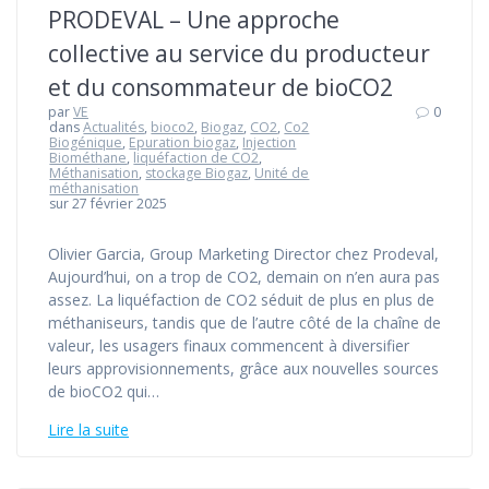
PRODEVAL – Une approche
collective au service du producteur
et du consommateur de bioCO2
par
VE
0
dans
Actualités
,
bioco2
,
Biogaz
,
CO2
,
Co2
Biogénique
,
Epuration biogaz
,
Injection
Biométhane
,
liquéfaction de CO2
,
Méthanisation
,
stockage Biogaz
,
Unité de
méthanisation
sur 27 février 2025
Olivier Garcia, Group Marketing Director chez Prodeval,
Aujourd’hui, on a trop de CO2, demain on n’en aura pas
assez. La liquéfaction de CO2 séduit de plus en plus de
méthaniseurs, tandis que de l’autre côté de la chaîne de
valeur, les usagers finaux commencent à diversifier
leurs approvisionnements, grâce aux nouvelles sources
de bioCO2 qui…
Lire la suite