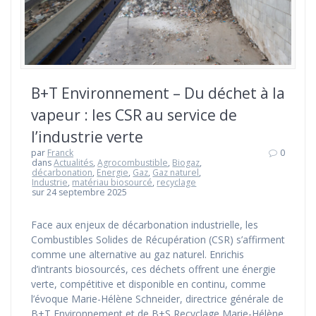
B+T Environnement – Du déchet à la
vapeur : les CSR au service de
l’industrie verte
par
Franck
0
dans
Actualités
,
Agrocombustible
,
Biogaz
,
décarbonation
,
Energie
,
Gaz
,
Gaz naturel
,
Industrie
,
matériau biosourcé
,
recyclage
sur 24 septembre 2025
Face aux enjeux de décarbonation industrielle, les
Combustibles Solides de Récupération (CSR) s’affirment
comme une alternative au gaz naturel. Enrichis
d’intrants biosourcés, ces déchets offrent une énergie
verte, compétitive et disponible en continu, comme
l’évoque Marie-Hélène Schneider, directrice générale de
B+T Environnement et de B+S Recyclage Marie-Hélène