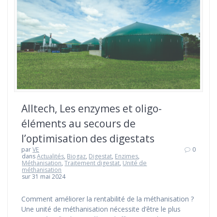
Alltech, Les enzymes et oligo-
éléments au secours de
l’optimisation des digestats
par
VE
0
dans
Actualités
,
Biogaz
,
Digestat
,
Enzimes
,
Méthanisation
,
Traitement digestat
,
Unité de
méthanisation
sur 31 mai 2024
Comment améliorer la rentabilité de la méthanisation ?
Une unité de méthanisation nécessite d’être le plus