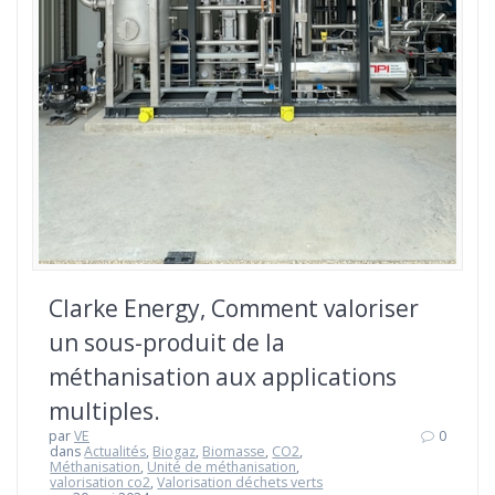
Clarke Energy, Comment valoriser
un sous-produit de la
méthanisation aux applications
multiples.
par
VE
0
dans
Actualités
,
Biogaz
,
Biomasse
,
CO2
,
Méthanisation
,
Unité de méthanisation
,
valorisation co2
,
Valorisation déchets verts