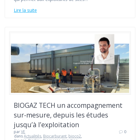
Lire la suite
BIOGAZ TECH un accompagnement
sur-mesure, depuis les études
jusqu’à l’exploitation
par
VE
0
dans
Actualités
,
Biocarburant
,
bioco2
,