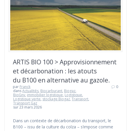
ARTIS BIO 100 > Approvisionnement
et décarbonation : les atouts
du B100 en alternative au gazole.
par
Franck
0
dans
Actualités
,
Biocarburant
,
Biogaz
,
BioGnv
,
immobilier logistique
,
Logistique
,
Logistique verte
,
stockage Biogaz
,
Transport
,
Transport Gaz
sur 23 mars 2026
Dans un contexte de décarbonation du transport, le
B100 – issu de la culture du colza – s’impose comme