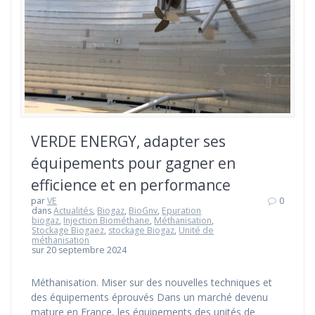
VERDE ENERGY, adapter ses
équipements pour gagner en
efficience et en performance
par
VE
0
dans
Actualités
,
Biogaz
,
BioGnv
,
Epuration
biogaz
,
Injection Biométhane
,
Méthanisation
,
Stockage Biogaez
,
stockage Biogaz
,
Unité de
méthanisation
sur 20 septembre 2024
Méthanisation. Miser sur des nouvelles techniques et
des équipements éprouvés Dans un marché devenu
mature en France, les équipements des unités de