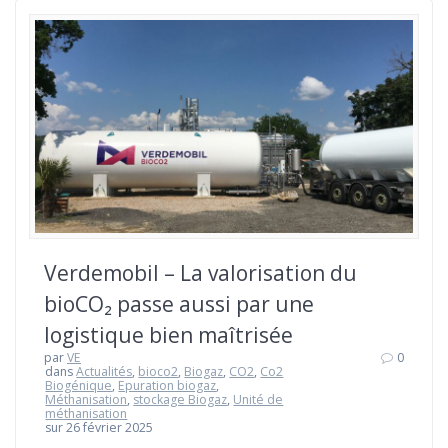
Verdemobil – La valorisation du
bioCO₂ passe aussi par une
logistique bien maîtrisée
par
VE
0
dans
Actualités
,
bioco2
,
Biogaz
,
CO2
,
Co2
Biogénique
,
Epuration biogaz
,
Méthanisation
,
stockage Biogaz
,
Unité de
méthanisation
sur 26 février 2025