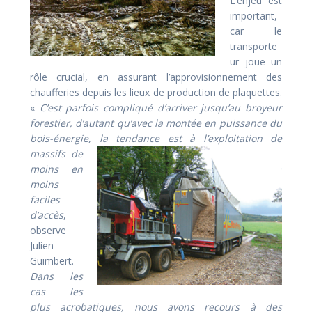
L’enjeu est
important,
car le
transporte
ur joue un
rôle crucial, en assurant l’approvisionnement des
chaufferies depuis les lieux de production de plaquettes.
«
C’est parfois compliqué
d’arriver jusqu’au broyeur
forestier, d’autant qu’avec la montée en puissance du
bois-énergie, la tendance est à l’exploitation de
massifs de
moins en
moins
faciles
d’accès
,
observe
Julien
Guimbert.
Dans les
cas les
plus acrobatiques, nous avons recours à des