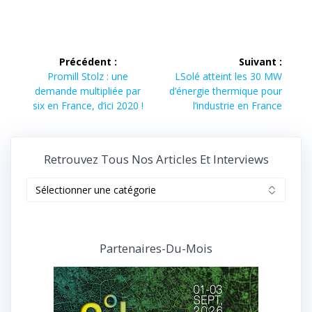
Navigation
Précédent :
Suivant :
de
Article
Article
Promill Stolz : une
LSolé atteint les 30 MW
précédent :
suivant :
demande multipliée par
d’énergie thermique pour
l’article
six en France, d’ici 2020 !
l’industrie en France
Retrouvez Tous Nos Articles Et Interviews
Retrouvez
tous
nos
articles
et
Partenaires-Du-Mois
interviews