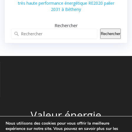
très haute performance énergétique RE2020 palier
2031 à Bétheny
Rechercher
Rechercher
Valeur énergie
Nous utilisons des cookies pour vous offrir la meilleure
expérience sur notre site. Vous pouvez en savoir plus sur les
© 2026 Valeur énergie. Construit avec WordPress et le thème