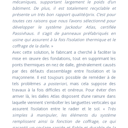
mécaniques, supportant largement le poids d’un
bât
iment. De plus, il est totalement recyclable et
présente un très bon rapport qualité/prix. C’est pour
toutes ces raisons que nous l’avons sélectionné pour
développer le système Jackodur Atlas, certifiée
Passivhaus. Il s’agit de panneaux préfabriqués en
usine qui assurent à la fois l’isolation thermique et le
coffrage de la dalle.
»
Avec cette solution, le fabricant a cherché à faciliter la
mise en œuvre des fondations, tout en supprimant les
ponts thermiques en nez de dalle, généralement causés
par des défauts d’assemblage entre l’isolation et la
maçonnerie. Il est toujours possible de remédier à de
tels problèmes
a posteriori
, mais cela suppose des
travaux à la fois difficiles et onéreux. Pour éviter d’en
arriver là, les dalles Atlas disposent d’une rainure dans
laquelle viennent s’emboîter les languettes verticales qui
assurent l’isolation entre le radier et le sol. «
Très
simples à manipuler, les éléments du système
remplissent ainsi la fonction de coffrage, ce qui
garantit un coulage rapide et fiable et durable de la