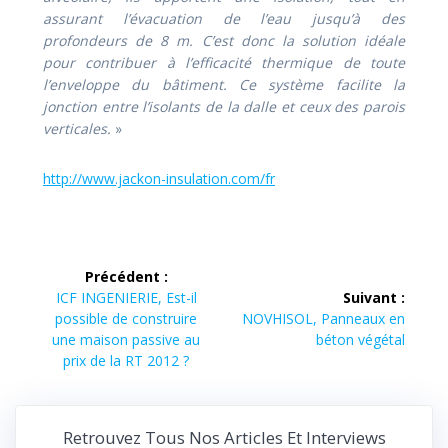
assurant l’évacuation de l’eau jusqu’à des
profondeurs de 8 m. C’est donc la solution idéale
pour contribuer à l’efficacité thermique de toute
l’enveloppe du bâtiment. Ce système facilite la
jonction entre l’isolants de la dalle et ceux des parois
verticales.
»
http://www.jackon-insulation.com/fr
Navigation
Précédent :
de
Article
ICF INGENIERIE, Est-il
Suivant :
précédent :
Article
possible de construire
NOVHISOL, Panneaux en
l’article
suivant :
une maison passive au
béton végétal
prix de la RT 2012 ?
Retrouvez Tous Nos Articles Et Interviews