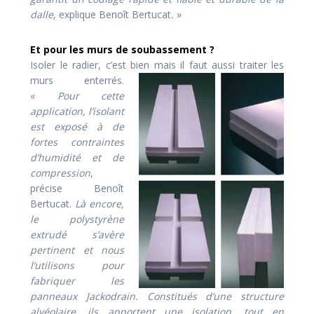
dalle
, explique Benoît Bertucat
.
»
Et pour les murs de soubassement ?
Isoler le radier, c’est bien mais il faut aussi traiter les
murs enterrés.
«
Pour cette
application, l’isolant
est exposé à de
fortes contraintes
d’humidité et de
compression
,
précise Benoît
Bertucat.
Là encore,
le polystyrène
extrudé s’avère
pertinent et nous
l’utilisons pour
fabriquer les
panneaux Jackodrain. Constitués d’une structure
alvéolaire, ils apportent une isolation, tout en