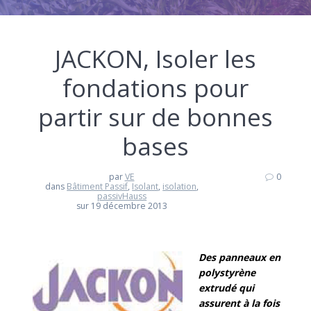
JACKON, Isoler les
fondations pour
partir sur de bonnes
bases
par
VE
0
dans
Bâtiment Passif
,
Isolant
,
isolation
,
passivHauss
sur 19 décembre 2013
Des panneaux en
polystyrène
extrudé qui
assurent à la fois