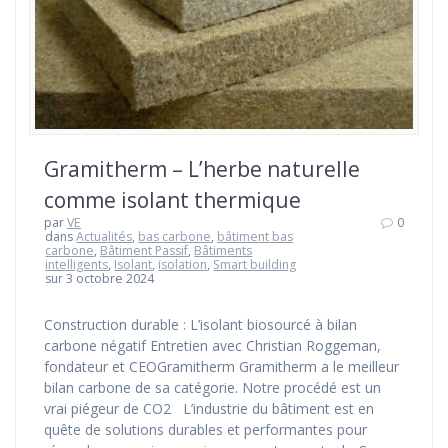
Gramitherm – L’herbe naturelle
comme isolant thermique
par
VE
0
dans
Actualités
,
bas carbone
,
bâtiment bas
carbone
,
Bâtiment Passif
,
Bâtiments
intelligents
,
Isolant
,
isolation
,
Smart building
sur 3 octobre 2024
Construction durable : L’isolant biosourcé à bilan
carbone négatif Entretien avec Christian Roggeman,
fondateur et CEOGramitherm Gramitherm a le meilleur
bilan carbone de sa catégorie. Notre procédé est un
vrai piégeur de CO2 L’industrie du bâtiment est en
quête de solutions durables et performantes pour