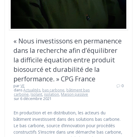
« Nous investissons en permanence
dans la recherche afin d’équilibrer
la difficile équation entre produit
biosourcé et durabilité de la
performance. » CPG France
par
VE
0
dans
Actualités
,
bas carbone
,
bâtiment bas
carbone
,
Isolant
,
isolation
,
Maison passive
sur 6 décembre 2021
En production et en distribution, les acteurs du
bâtiment investissent dans des solutions bas carbone.
Le bas carbone, source d’innovation pour procédés
constructifs S’inscrire dans une démarche bas carbone,