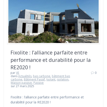
Fixolite : l’alliance parfaite entre
performance et durabilité pour la
RE2020 !
par
VE
0
dans
Actualités
,
bas carbone
,
bâtiment bas
carbone
,
Bâtiment Passif
,
Isolant
,
isolation
,
Maison passive
,
Passive
sur 27 mars 2025
Fixolite : l’alliance parfaite entre performance et
durabilité pour la RE2020 !