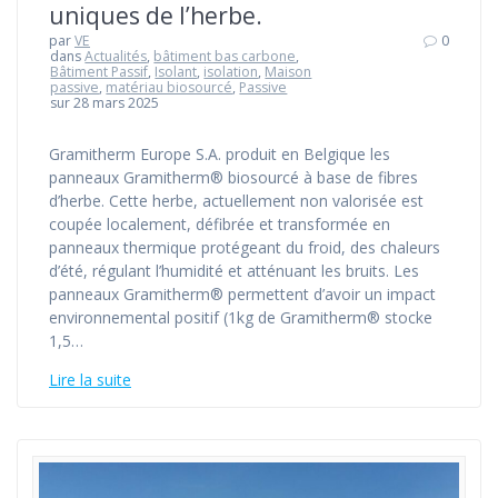
uniques de l’herbe.
par
VE
0
dans
Actualités
,
bâtiment bas carbone
,
Bâtiment Passif
,
Isolant
,
isolation
,
Maison
passive
,
matériau biosourcé
,
Passive
sur 28 mars 2025
Gramitherm Europe S.A. produit en Belgique les
panneaux Gramitherm® biosourcé à base de fibres
d’herbe. Cette herbe, actuellement non valorisée est
coupée localement, défibrée et transformée en
panneaux thermique protégeant du froid, des chaleurs
d’été, régulant l’humidité et atténuant les bruits. Les
panneaux Gramitherm® permettent d’avoir un impact
environnemental positif (1kg de Gramitherm® stocke
1,5…
Lire la suite