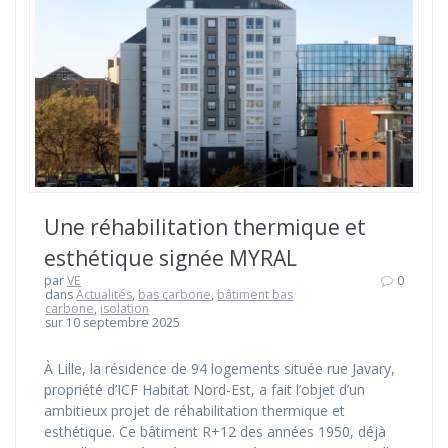
Une réhabilitation thermique et
esthétique signée MYRAL
par
VE
0
dans
Actualités
,
bas carbone
,
bâtiment bas
carbone
,
isolation
sur 10 septembre 2025
À Lille, la résidence de 94 logements située rue Javary,
propriété d’ICF Habitat Nord-Est, a fait l’objet d’un
ambitieux projet de réhabilitation thermique et
esthétique. Ce bâtiment R+12 des années 1950, déjà