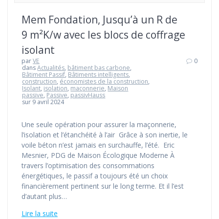
Mem Fondation, Jusqu’à un R de
9 m²K/w avec les blocs de coffrage
isolant
par
VE
0
dans
Actualités
,
bâtiment bas carbone
,
Bâtiment Passif
,
Bâtiments intelligents
,
construction
,
économistes de la construction
,
Isolant
,
isolation
,
maçonnerie
,
Maison
passive
,
Passive
,
passivHauss
sur 9 avril 2024
Une seule opération pour assurer la maçonnerie,
l’isolation et l’étanchéité à l’air Grâce à son inertie, le
voile béton n’est jamais en surchauffe, l’été. Eric
Mesnier, PDG de Maison Écologique Moderne À
travers l’optimisation des consommations
énergétiques, le passif a toujours été un choix
financièrement pertinent sur le long terme. Et il l’est
d’autant plus…
Lire la suite