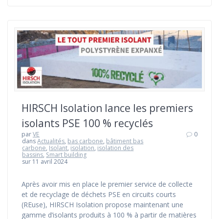
HIRSCH Isolation lance les premiers
isolants PSE 100 % recyclés
par
VE
0
dans
Actualités
,
bas carbone
,
bâtiment bas
carbone
,
Isolant
,
isolation
,
isolation des
bassins
,
Smart building
sur 11 avril 2024
Après avoir mis en place le premier service de collecte
et de recyclage de déchets PSE en circuits courts
(REuse), HIRSCH Isolation propose maintenant une
gamme d’isolants produits à 100 % à partir de matières