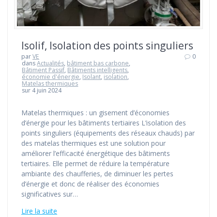
Isolif, Isolation des points singuliers
par
VE
0
dans
Actualités
,
bâtiment bas carbone
,
Bâtiment Passif
,
Bâtiments intelligents
,
économie d'énergie
,
Isolant
,
isolation
,
Matelas thermiques
sur 4 juin 2024
Matelas thermiques : un gisement d’économies
d’énergie pour les bâtiments tertiaires L’isolation des
points singuliers (équipements des réseaux chauds) par
des matelas thermiques est une solution pour
améliorer l’efficacité énergétique des bâtiments
tertiaires. Elle permet de réduire la température
ambiante des chaufferies, de diminuer les pertes
d’énergie et donc de réaliser des économies
significatives sur…
Lire la suite