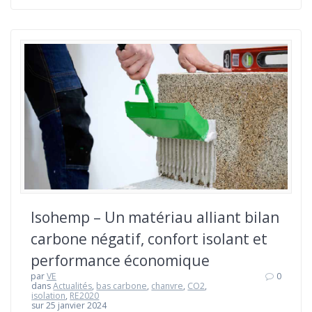
Isohemp – Un matériau alliant bilan
carbone négatif, confort isolant et
performance économique
par
VE
0
dans
Actualités
,
bas carbone
,
chanvre
,
CO2
,
isolation
,
RE2020
sur 25 janvier 2024