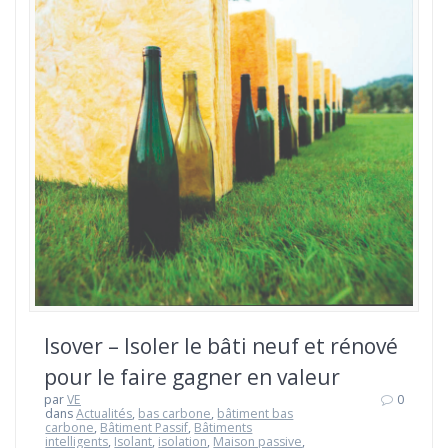
Isover – Isoler le bâti neuf et rénové
pour le faire gagner en valeur
par
VE
0
dans
Actualités
,
bas carbone
,
bâtiment bas
carbone
,
Bâtiment Passif
,
Bâtiments
intelligents
,
Isolant
,
isolation
,
Maison passive
,