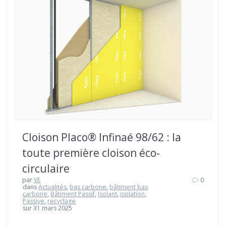
Cloison Placo® Infinaé 98/62 : la
toute première cloison éco-
circulaire
par
VE
0
dans
Actualités
,
bas carbone
,
bâtiment bas
carbone
,
Bâtiment Passif
,
Isolant
,
isolation
,
Passive
,
recyclage
sur 31 mars 2025