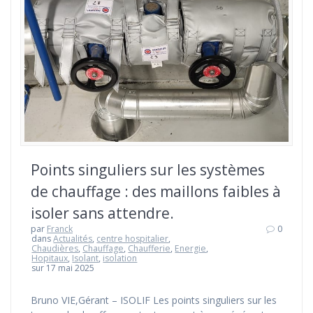
Points singuliers sur les systèmes
de chauffage : des maillons faibles à
isoler sans attendre.
par
Franck
0
dans
Actualités
,
centre hospitalier
,
Chaudières
,
Chauffage
,
Chaufferie
,
Energie
,
Hopitaux
,
Isolant
,
isolation
sur 17 mai 2025
Bruno VIE,Gérant – ISOLIF Les points singuliers sur les