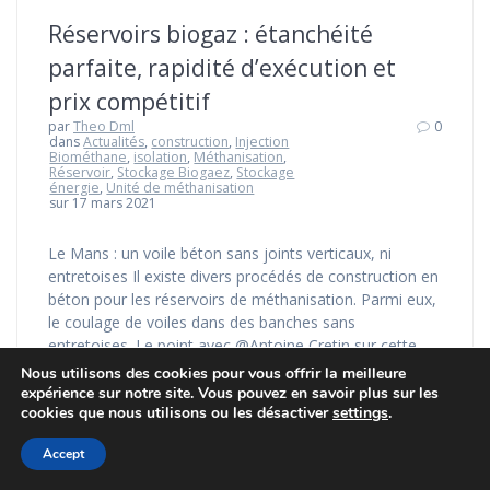
Réservoirs biogaz : étanchéité
parfaite, rapidité d’exécution et
prix compétitif
par
Theo Dml
0
dans
Actualités
,
construction
,
Injection
Biométhane
,
isolation
,
Méthanisation
,
Réservoir
,
Stockage Biogaez
,
Stockage
énergie
,
Unité de méthanisation
sur 17 mars 2021
Le Mans : un voile béton sans joints verticaux, ni
entretoises Il existe divers procédés de construction en
béton pour les réservoirs de méthanisation. Parmi eux,
le coulage de voiles dans des banches sans
entretoises. Le point avec @Antoine Cretin sur cette
technologie déployée par Engie BioZ sur son site du
Nous utilisons des cookies pour vous offrir la meilleure
Mans – Le Monné.…
expérience sur notre site. Vous pouvez en savoir plus sur les
cookies que nous utilisons ou les désactiver
settings
.
Lire la suite
Accept