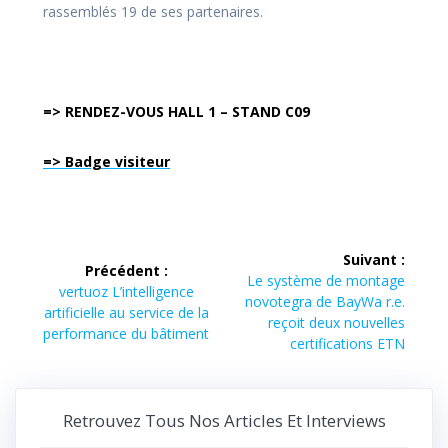
rassemblés 19 de ses partenaires.
=> RENDEZ-VOUS HALL 1 – STAND C09
=> Badge visiteur
Navigation
Suivant :
Précédent :
de
Article
Le système de montage
Article
vertuoz L’intelligence
suivant :
novotegra de BayWa r.e.
précédent :
artificielle au service de la
l’article
reçoit deux nouvelles
performance du bâtiment
certifications ETN
Retrouvez Tous Nos Articles Et Interviews