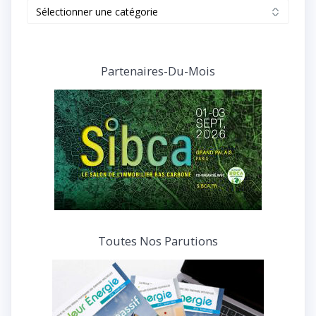
Retrouvez
tous
nos
articles
et
Partenaires-Du-Mois
interviews
Toutes Nos Parutions