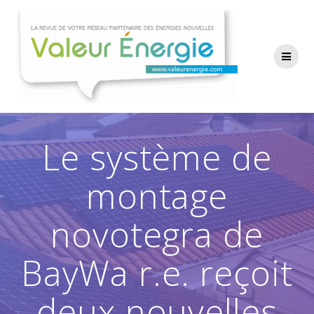
Passer
au
contenu
Le système de
montage
novotegra de
BayWa r.e. reçoit
deux nouvelles