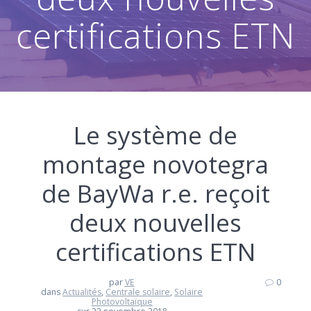
certifications ETN
Le système de
montage novotegra
de BayWa r.e. reçoit
deux nouvelles
certifications ETN
par
VE
0
dans
Actualités
,
Centrale solaire
,
Solaire
Photovoltaïque