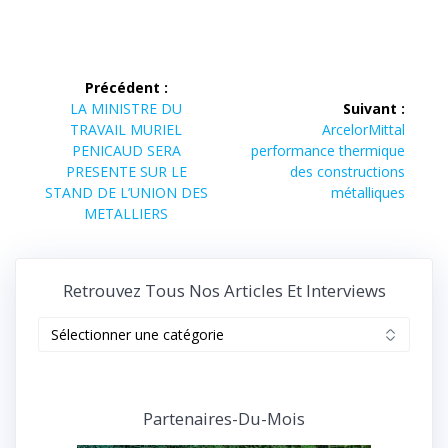
Navigation
Précédent :
de
Article
LA MINISTRE DU
Suivant :
précédent :
Article
TRAVAIL MURIEL
ArcelorMittal
l’article
suivant :
PENICAUD SERA
performance thermique
PRESENTE SUR LE
des constructions
STAND DE L’UNION DES
métalliques
METALLIERS
Retrouvez Tous Nos Articles Et Interviews
Retrouvez
tous
nos
articles
et
Partenaires-Du-Mois
interviews