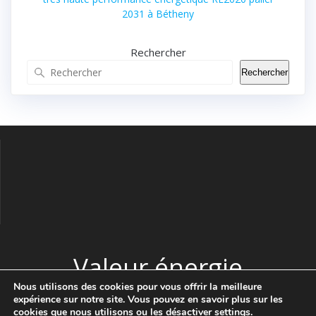
2031 à Bétheny
Rechercher
Rechercher
Valeur énergie
Nous utilisons des cookies pour vous offrir la meilleure
expérience sur notre site. Vous pouvez en savoir plus sur les
© 2026 Valeur énergie. Construit avec WordPress et le thème
cookies que nous utilisons ou les désactiver
settings
.
Highlight Theme