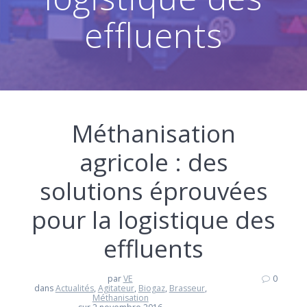
effluents
Méthanisation
agricole : des
solutions éprouvées
pour la logistique des
effluents
par
VE
0
dans
Actualités
,
Agitateur
,
Biogaz
,
Brasseur
,
Méthanisation