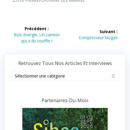
25510 PIERREFONTAINE LES VARANS
Navigation
Précédent :
Suivant :
de
Article
Bois énergie, Un camion
Article
Compresseur biogaz
précédent :
qui a du souffle !
suivant :
l’article
Retrouvez Tous Nos Articles Et Interviews
Retrouvez
tous
nos
articles
et
Partenaires-Du-Mois
interviews