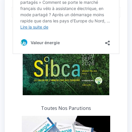
Retrouvez
tous
nos
articles
et
Partenaires-Du-Mois
interviews
Toutes Nos Parutions