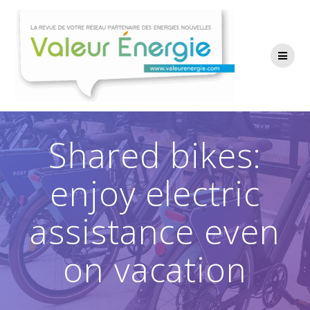
Passer
au
contenu
Shared bikes:
enjoy electric
assistance even
on vacation