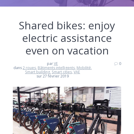
Shared bikes: enjoy
electric assistance
even on vacation
par
VE
0
dans
2 roues
,
Bâtiments intelligents
,
Mobilité
,
Smart building
,
Smart cities
,
VAE
sur 27 février 2019