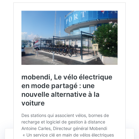
Navigation
Précédent :
Suivant :
de
Article
Article
mobendi, Le vélo
Hôtel Le Bristol : des
précédent :
suivant :
électrique en mode
groupes froid plus
l’article
partagé : une nouvelle
puissants et moins
alternative à la voiture
énergivores
Retrouvez Tous Nos Articles Et Interviews