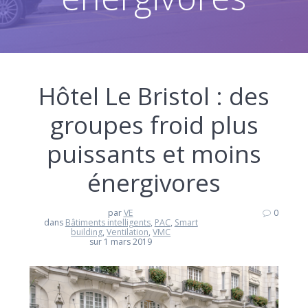
Hôtel Le Bristol : des
groupes froid plus
puissants et moins
énergivores
par
VE
0
dans
Bâtiments intelligents
,
PAC
,
Smart
building
,
Ventilation
,
VMC
sur 1 mars 2019