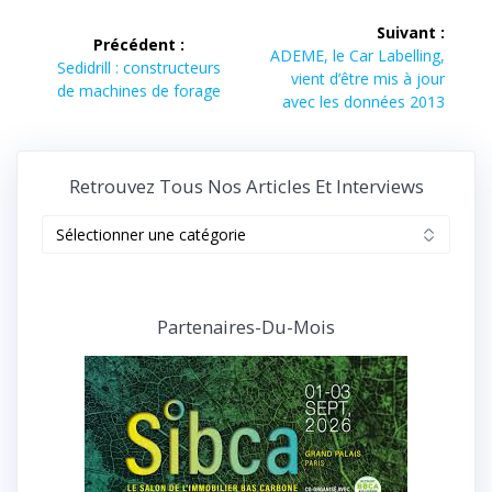
Navigation
Suivant :
Précédent :
de
Article
ADEME, le Car Labelling,
Article
Sedidrill : constructeurs
suivant :
vient d’être mis à jour
précédent :
de machines de forage
l’article
avec les données 2013
Retrouvez Tous Nos Articles Et Interviews
Retrouvez
tous
nos
articles
et
Partenaires-Du-Mois
interviews