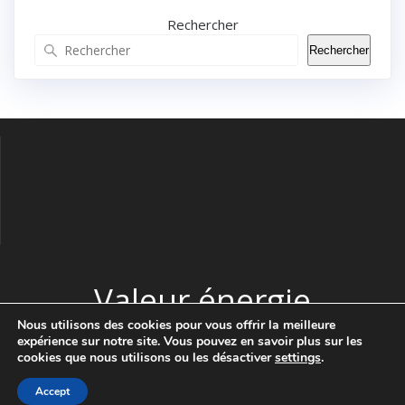
Rechercher
Rechercher
Valeur énergie
Nous utilisons des cookies pour vous offrir la meilleure
expérience sur notre site. Vous pouvez en savoir plus sur les
© 2026 Valeur énergie. Construit avec WordPress et le thème
cookies que nous utilisons ou les désactiver
settings
.
Highlight Theme
Accept