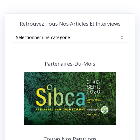
Retrouvez Tous Nos Articles Et Interviews
Retrouvez
tous
nos
articles
et
Partenaires-Du-Mois
interviews
Toutes Nos Parutions