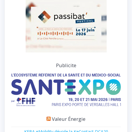
Publicite
Valeur Énergie
KEBA eMobility dévoile la KeContact DCA20