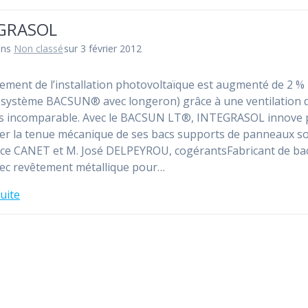
GRASOL
ans
Non classé
sur 3 février 2012
ement de l’installation photovoltaïque est augmenté de 2 %
 système BACSUN® avec longeron) grâce à une ventilation 
s incomparable. Avec le BACSUN LT®, INTEGRASOL innove 
er la tenue mécanique de ses bacs supports de panneaux so
ice CANET et M. José DELPEYROU, cogérantsFabricant de ba
vec revêtement métallique pour…
suite