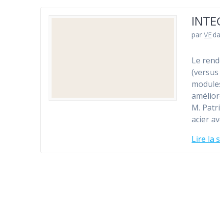
INTE
par
VE
d
Le rend
(versus
module
amélior
M. Patr
acier a
Lire la 