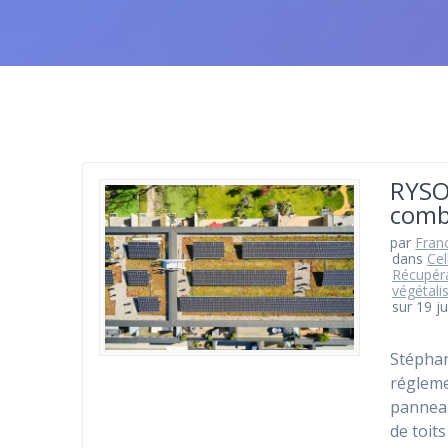
RYSOS
combi
par
Fran
dans
Cel
Récupéra
végétali
sur 19 j
Stépha
régleme
panneau
de toit