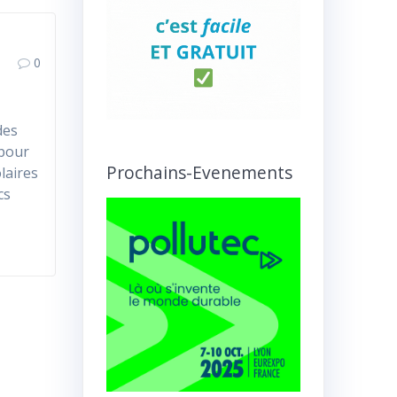
0
des
pour
Prochains-Evenements
laires
cs