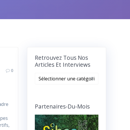
Retrouvez Tous Nos
Articles Et Interviews
0
Retrouvez
tous
nos
articles
adre
et
Partenaires-Du-Mois
interviews
ypes
tifs,