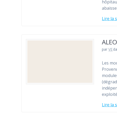
hôpitau
abaisse
Lire la 
ALEO
par
VE
d
Les mod
Provenc
modules
(dégrad
indépen
exploit
Lire la 