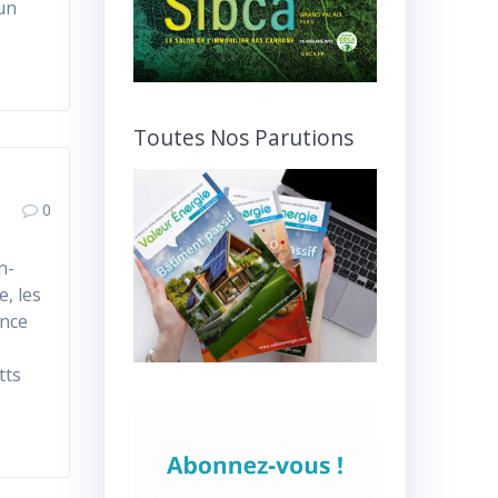
un
Toutes Nos Parutions
0
n-
, les
ance
tts