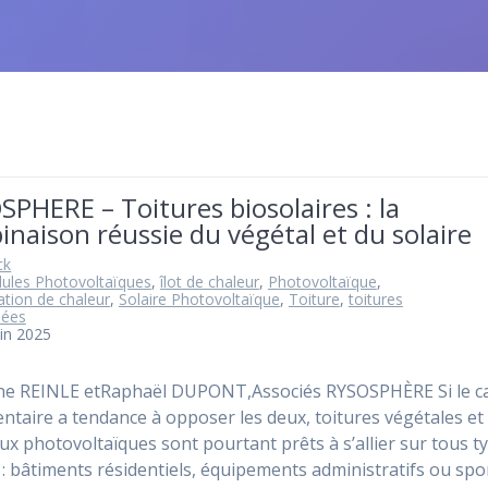
PHERE – Toitures biosolaires : la
naison réussie du végétal et du solaire
ck
lules Photovoltaïques
,
îlot de chaleur
,
Photovoltaïque
,
tion de chaleur
,
Solaire Photovoltaïque
,
Toiture
,
toitures
sées
uin 2025
ne REINLE etRaphaël DUPONT,Associés RYSOSPHÈRE Si le c
ntaire a tendance à opposer les deux, toitures végétales et
x photovoltaïques sont pourtant prêts à s’allier sur tous t
s : bâtiments résidentiels, équipements administratifs ou spor