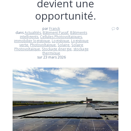
devient une
opportunité.
par
Franck
0
dans
Actualités
,
Bâtiment Passif
,
Bâtiments
intelligents
,
Cellules Photovoltaïques
,
immobilier logistique
,
Logistique
,
Logistique
verte
,
Photovoltaïque
,
Solaire
,
Solaire
Photovoltaïque
,
Stockage énergie
,
stockage
thermique
sur 23 mars 2026