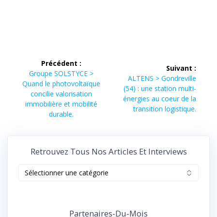
Navigation
Précédent :
Suivant :
de
Article
Groupe SOLSTYCE >
Article
ALTENS > Gondreville
précédent :
Quand le photovoltaïque
suivant :
(54) : une station multi-
l’article
concilie valorisation
énergies au coeur de la
immobilière et mobilité
transition logistique.
durable.
Retrouvez Tous Nos Articles Et Interviews
Retrouvez
tous
nos
articles
et
Partenaires-Du-Mois