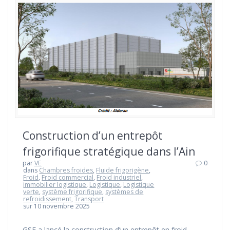
Construction d’un entrepôt
frigorifique stratégique dans l’Ain
par
VE
0
dans
Chambres froides
,
Fluide frigorigène
,
Froid
,
Froid commercial
,
Froid industriel
,
immobilier logistique
,
Logistique
,
Logistique
verte
,
système frigorifique
,
systèmes de
refroidissement
,
Transport
sur 10 novembre 2025
GSE a lancé la construction d’un entrepôt en froid