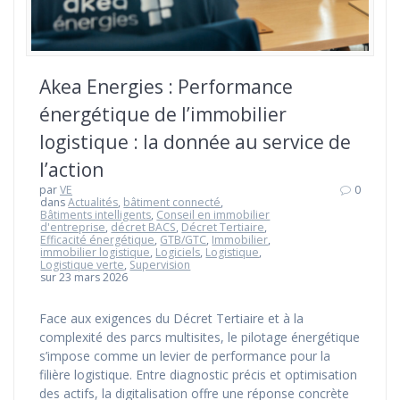
Akea Energies : Performance
énergétique de l’immobilier
logistique : la donnée au service de
l’action
par
VE
0
dans
Actualités
,
bâtiment connecté
,
Bâtiments intelligents
,
Conseil en immobilier
d'entreprise
,
décret BACS
,
Décret Tertiaire
,
Efficacité énergétique
,
GTB/GTC
,
Immobilier
,
immobilier logistique
,
Logiciels
,
Logistique
,
Logistique verte
,
Supervision
sur 23 mars 2026
Face aux exigences du Décret Tertiaire et à la
complexité des parcs multisites, le pilotage énergétique
s’impose comme un levier de performance pour la
filière logistique. Entre diagnostic précis et optimisation
des actifs, la digitalisation offre une réponse concrète