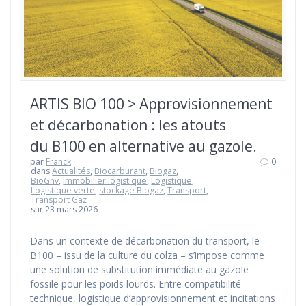
ARTIS BIO 100 > Approvisionnement
et décarbonation : les atouts
du B100 en alternative au gazole.
par
Franck
0
dans
Actualités
,
Biocarburant
,
Biogaz
,
BioGnv
,
immobilier logistique
,
Logistique
,
Logistique verte
,
stockage Biogaz
,
Transport
,
Transport Gaz
sur 23 mars 2026
Dans un contexte de décarbonation du transport, le
B100 – issu de la culture du colza – s’impose comme
une solution de substitution immédiate au gazole
fossile pour les poids lourds. Entre compatibilité
technique, logistique d’approvisionnement et incitations