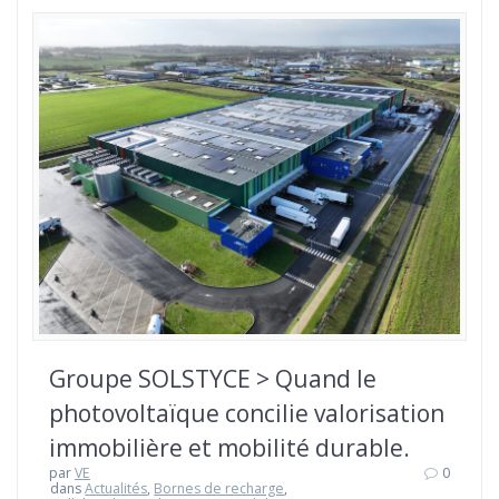
Groupe SOLSTYCE > Quand le
photovoltaïque concilie valorisation
immobilière et mobilité durable.
par
VE
0
dans
Actualités
,
Bornes de recharge
,