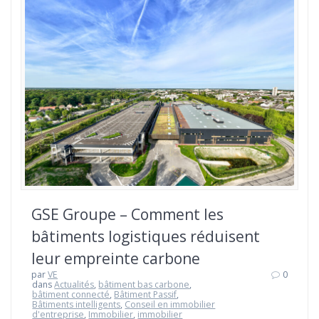
GSE Groupe – Comment les
bâtiments logistiques réduisent
leur empreinte carbone
par
VE
0
dans
Actualités
,
bâtiment bas carbone
,
bâtiment connecté
,
Bâtiment Passif
,
Bâtiments intelligents
,
Conseil en immobilier
d'entreprise
,
Immobilier
,
immobilier