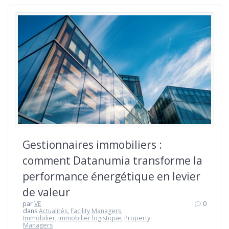
Gestionnaires immobiliers :
comment Datanumia transforme la
performance énergétique en levier
de valeur
par
VE
0
dans
Actualités
,
Facility Managers
,
Immobilier
,
immobilier logistique
,
Property
Managers