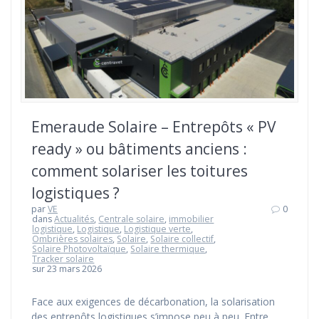
Emeraude Solaire – Entrepôts « PV
ready » ou bâtiments anciens :
comment solariser les toitures
logistiques ?
par
VE
0
dans
Actualités
,
Centrale solaire
,
immobilier
logistique
,
Logistique
,
Logistique verte
,
Ombrières solaires
,
Solaire
,
Solaire collectif
,
Solaire Photovoltaïque
,
Solaire thermique
,
Tracker solaire
sur 23 mars 2026
Face aux exigences de décarbonation, la solarisation
des entrepôts logistiques s’impose peu à peu. Entre