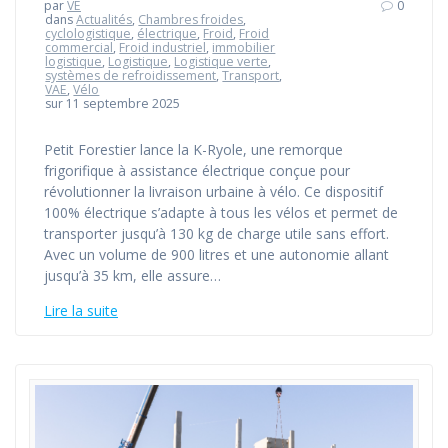
par
VE
0
dans
Actualités
,
Chambres froides
,
cyclologistique
,
électrique
,
Froid
,
Froid
commercial
,
Froid industriel
,
immobilier
logistique
,
Logistique
,
Logistique verte
,
systèmes de refroidissement
,
Transport
,
VAE
,
Vélo
sur 11 septembre 2025
Petit Forestier lance la K-Ryole, une remorque
frigorifique à assistance électrique conçue pour
révolutionner la livraison urbaine à vélo. Ce dispositif
100% électrique s’adapte à tous les vélos et permet de
transporter jusqu’à 130 kg de charge utile sans effort.
Avec un volume de 900 litres et une autonomie allant
jusqu’à 35 km, elle assure…
Lire la suite