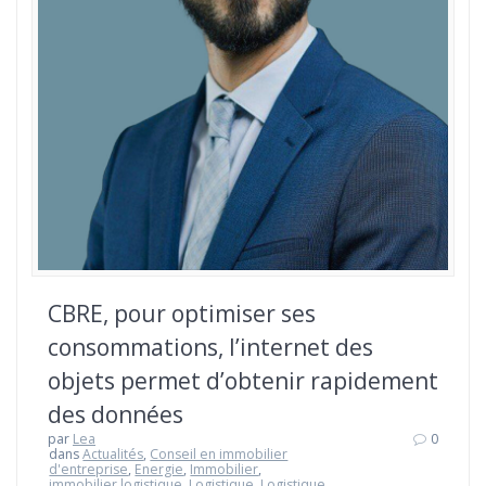
CBRE, pour optimiser ses
consommations, l’internet des
objets permet d’obtenir rapidement
des données
par
Lea
0
dans
Actualités
,
Conseil en immobilier
d'entreprise
,
Energie
,
Immobilier
,
immobilier logistique
,
Logistique
,
Logistique