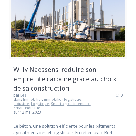
Willy Naessens, réduire son
empreinte carbone grâce au choix
de sa construction
par
Lea
0
dans
Immobilier
,
immobilier logistique
,
Industrie
,
Logistique
,
Smart agroalimentaire
,
Smart industrie
sur 12 mai 2023
Le béton. Une solution efficiente pour les bâtiments
agroalimentaires et logistiques Entretien avec Bert