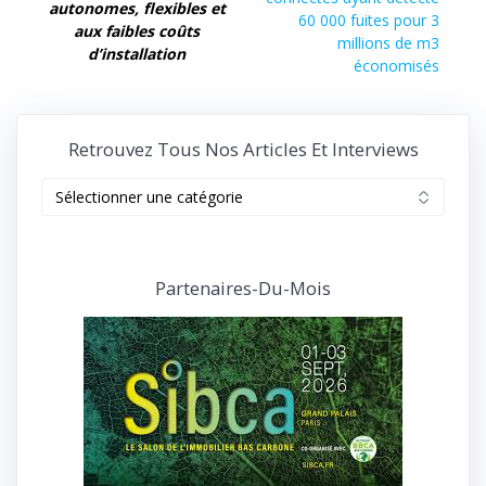
précédent :
autonomes, flexibles et
l’article
60 000 fuites pour 3
aux faibles coûts
millions de m3
d’installation
économisés
Retrouvez Tous Nos Articles Et Interviews
Retrouvez
tous
nos
articles
et
Partenaires-Du-Mois
interviews