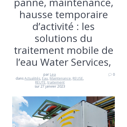
panne, maintenance,
hausse temporaire
d’activité : les
solutions du
traitement mobile de
l’eau Water Services,
par
Lea
0
dans
Actualités
,
Eau
,
Maintenance
,
REUSE
,
REUTE
,
traitement
sur 27 janvier 2023