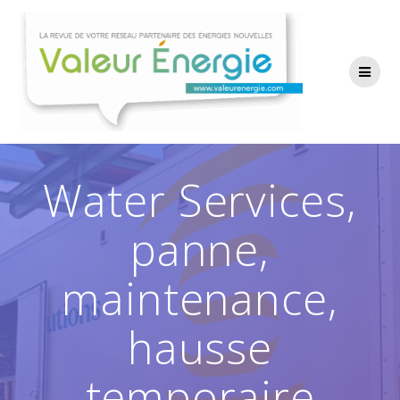
Passer
au
contenu
Water Services,
panne,
maintenance,
hausse
temporaire