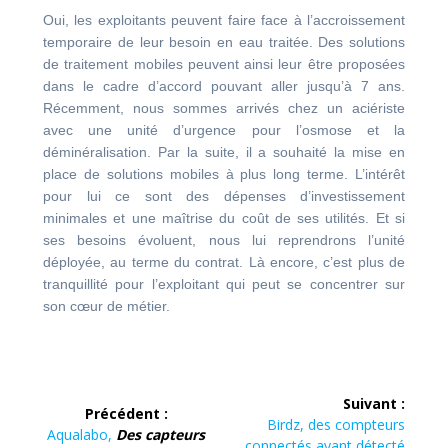
Oui, les exploitants peuvent faire face à l’accroissement
temporaire de leur besoin en eau traitée. Des solutions
de traitement mobiles peuvent ainsi leur être proposées
dans le cadre d’accord pouvant aller jusqu’à 7 ans.
Récemment, nous sommes arrivés chez un aciériste
avec une unité d’urgence pour l’osmose et la
déminéralisation. Par la suite, il a souhaité la mise en
place de solutions mobiles à plus long terme. L’intérêt
pour lui ce sont des dépenses d’investissement
minimales et une maîtrise du coût de ses utilités. Et si
ses besoins évoluent, nous lui reprendrons l’unité
déployée, au terme du contrat. Là encore, c’est plus de
tranquillité pour l’exploitant qui peut se concentrer sur
son cœur de métier.
Navigation
Suivant :
Précédent :
de
Article
Birdz, des compteurs
Article
Aqualabo,
Des capteurs
suivant :
connectés ayant détecté