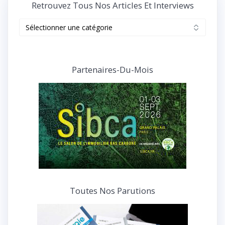
Retrouvez Tous Nos Articles Et Interviews
Retrouvez
tous
nos
articles
et
Partenaires-Du-Mois
interviews
Toutes Nos Parutions