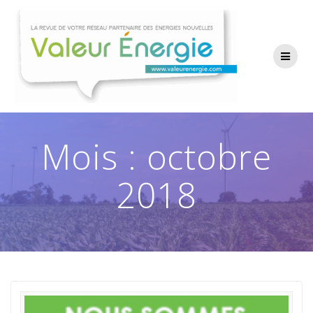
Passer
au
contenu
Mois :
octobre
2018