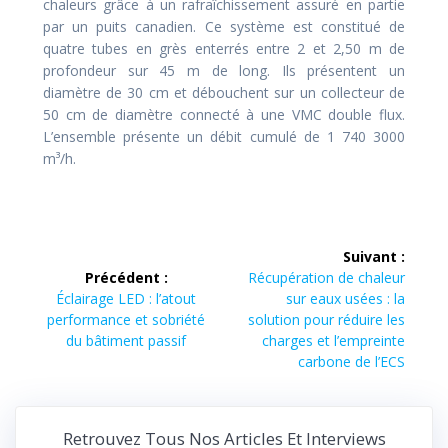
chaleurs grâce à un rafraîchissement assuré en partie
par un puits canadien. Ce système est constitué de
quatre tubes en grès enterrés entre 2 et 2,50 m de
profondeur sur 45 m de long. Ils présentent un
diamètre de 30 cm et débouchent sur un collecteur de
50 cm de diamètre connecté à une VMC double flux.
L’ensemble présente un débit cumulé de 1 740 3000
m³/h.
Navigation
Suivant :
de
Article
Précédent :
Récupération de chaleur
Article
suivant :
Éclairage LED : l’atout
sur eaux usées : la
l’article
précédent :
performance et sobriété
solution pour réduire les
du bâtiment passif
charges et l’empreinte
carbone de l’ECS
Retrouvez Tous Nos Articles Et Interviews