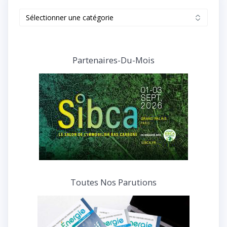
Retrouvez
tous
nos
articles
et
Partenaires-Du-Mois
interviews
Toutes Nos Parutions