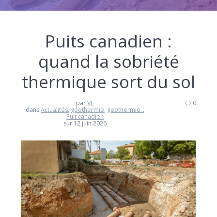
Puits canadien :
quand la sobriété
thermique sort du sol
par
VE
0
dans
Actualités
,
géothermie
,
geothermie_
,
Puit canadien
sur 12 juin 2026