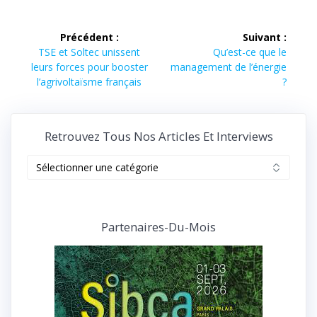
Navigation
Précédent :
Suivant :
de
Article
Article
TSE et Soltec unissent
Qu’est-ce que le
précédent :
suivant :
leurs forces pour booster
management de l’énergie
l’article
l’agrivoltaïsme français
?
Retrouvez Tous Nos Articles Et Interviews
Retrouvez
tous
nos
articles
et
Partenaires-Du-Mois
interviews